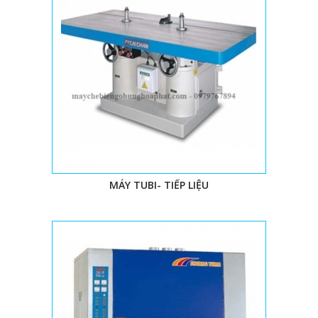
Máy hút bụi (phổ biến là loại 4hp, 5hp, 7.5 hp gồm 2 túi trên và 2
túi dưới) tuy chỉ là chiếc máy hỗ trợ làm sạch bụi, mạt gỗ, nhưng
rất cần thiết để nâng cao tuổi thọ và độ bền máy chế biến gỗ giữ
gìn vệ sinh khu vực làm việc và sức khỏe công nhân. Do đó, để
máy chế biến gỗ
hoạt động tốt, đúng chức năng thì việc sắm
máy hút bụi đi kèm là không thể thiếu.
IV/ 10 LÝ DO NÊN MUA MÁY CHẾ BIẾN GỖ TẠI
CTY TNHH HÙNG HÒA PHÁT
MÁY TUBI- TIẾP LIỆU
Được thành lập gần 10 năm nay,
CTY TNHH HÙNG HÒA PHÁT
đã nhận được sự tin tưởng, tín nhiệm và ủng hộ từ phía khách
hàng trên toàn quốc bởi những lý do sau:
1. Uy tín luôn được ưu tiên hàng đầu và là phương châm phát
triển tại
máy chế biến gỗ Hùng Hòa Phát
.
2. Máy móc chất lượng, được kiểm tra kỹ lưỡng trước khi đưa ra
thị trường.