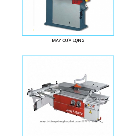
thể liên hệ với chúng tôi để được tư vấn rõ hơn nhé.
II. LỢI ÍCH MÁY GỖ TỐT VỚI CÁC DOANH
NGHIỆP
MÁY CƯA LỌNG
Không một doanh nghiệp nào có thể phủ nhận lợi ích của
máy
chế biến gỗ
đối với sản xuất. Theo thống kê từ các công ty gỗ,
các dòng máy gỗ chất lượng có thể giảm đến 35-50% nhân
công lao động, nâng tổng lượng sản phẩm lên đến gấp 2 thậm
chí gấp 3 lần. Ví dụ đơn giản như, máy dán cạnh tự động phổ
thông 6 chức năng có thể cùng lúc dán cạnh, cắt đầu đuôi, nạo
chỉ, bo chỉ, bo góc và đánh bóng sạch sẽ. Thành phẩm cuối
cùng chắc chắn rất đều và đẹp, đạt thẩm mỹ đáp ứng các yêu
cầu gắt gao từ phía khách hàng. Quy trình này, ít nhất sử dụng
3 nhân công để hoàn thành, nay được tích hợp trên cùng 1 chiếc
máy.