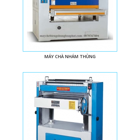
3. Máy chế biến gỗ cũ, mới đa dạng về mẫu mã, chức năng và
giá cả.
4. Đội ngũ kỹ thuật giàu kinh nghiệm, nhiệt tình.
5. Tư vấn máy móc lắp đặt xưởng hoàn toàn miễn phí.
6. Phong cách làm việc chuyên nghiệp, nhanh nhẹn, năng động.
7. Bảo hành bảo trì lâu dài, nhanh chóng.
8. Giao hàng toàn quốc.
9. Cam kết hàng hóa chất lượng, đúng như hình ảnh.
MÁY CHÀ NHÁM THÙNG
10. Niềm vui, sự hài lòng của khách hàng là phương hướng phát
triển của máy chế biến gỗ Hùng Hòa Phát.