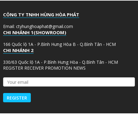
CÔNG TY TNHH HÙNG HÒA PHÁT
Email: ctyhunghoaphat@gmail.com
CHI NHÁNH 1(SHOWROOM)
166 Quốc lộ 1A - P.Bình Hưng Hòa B - Q.Bình Tân - HCM
CHI NHÁNH 2
330/63 Quốc lộ 1A - P.Bình Hưng Hòa - Q.Bình Tân - HCM
REGISTER RECEIVER PROMOTION NEWS
Y
o
u
r
e
m
a
i
l
*