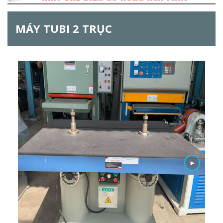
h
MÁY TUBI 2 TRỤC
f
o
r
m
►