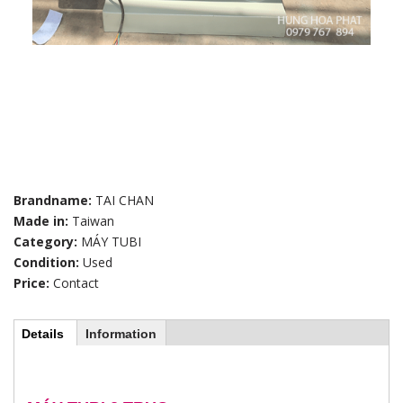
Brandname:
TAI CHAN
Made in:
Taiwan
Category:
MÁY TUBI
Condition:
Used
Price:
Contact
Details
(
Information
H
a
c
t
o
i