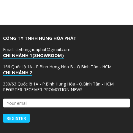
CÔNG TY TNHH HÙNG HÒA PHÁT
Email: ctyhunghoaphat@gmail.com
CHI NHÁNH 1(SHOWROOM)
166 Quốc lộ 1A - P.Bình Hưng Hòa B - Q.Bình Tân - HCM
CHI NHÁNH 2
330/63 Quốc lộ 1A - P.Bình Hưng Hòa - Q.Bình Tân - HCM
REGISTER RECEIVER PROMOTION NEWS
Y
o
u
r
e
m