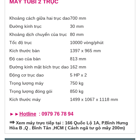
v
MÁY TUBI 2 TRỤC
r
e
t
a
i
Khoảng cách giữa hai trục dao
700 mm
b
)
Đường kính trục
30 mm
z
Khoảng dịch chuyển của trục
80 mm
o
Tốc độ trục
10000 vòng/phút
Kích thước bàn
1397 x 965 mm
n
Độ cao của bàn
813 mm
t
Đường kính mặt bích trục dao
162 mm
Động cơ trục dao
5 HP x 2
a
Trọng lượng máy
750 kg
Trọng lượng đóng gói
850 kg
l
Kích thước máy
1499 x 1067 x 1118 mm
G
►►
Hotline
: 0979 76 78 94
⇒
Xem máy trực tiếp tại : 166 Quốc Lộ 1A, P.Bình Hưng
Hòa B ,Q . Bình Tân ,HCM ( Cách ngã tư gò mây 200m)