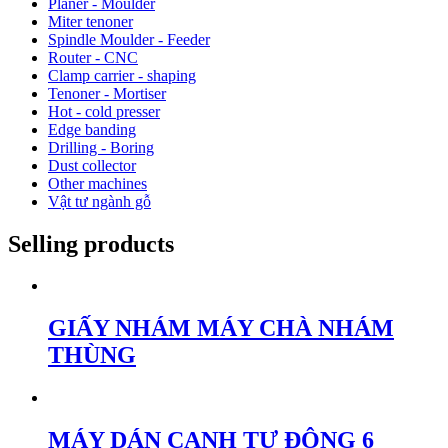
Planer - Moulder
Miter tenoner
Spindle Moulder - Feeder
Router - CNC
Clamp carrier - shaping
Tenoner - Mortiser
Hot - cold presser
Edge banding
Drilling - Boring
Dust collector
Other machines
Vật tư ngành gỗ
Selling products
GIẤY NHÁM MÁY CHÀ NHÁM
THÙNG
MÁY DÁN CẠNH TỰ ĐỘNG 6