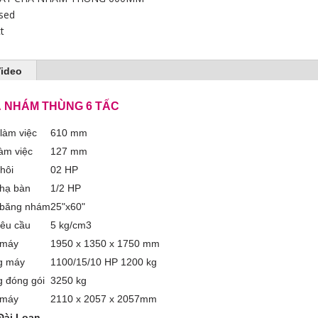
sed
t
ideo
 NHÁM THÙNG 6 TẤC
làm việc
610 mm
àm việc
127 mm
hôi
02 HP
hạ bàn
1/2 HP
 băng nhám
25"x60"
yêu cầu
5 kg/cm3
 máy
1950 x 1350 x 1750 mm
g máy
1100/15/10 HP 1200 kg
g đóng gói
3250 kg
 máy
2110 x 2057 x 2057mm
 Đài Loan