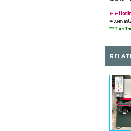
l
►►
Hotli
G
⇒
Xem máy 
*** Tình T
RELAT