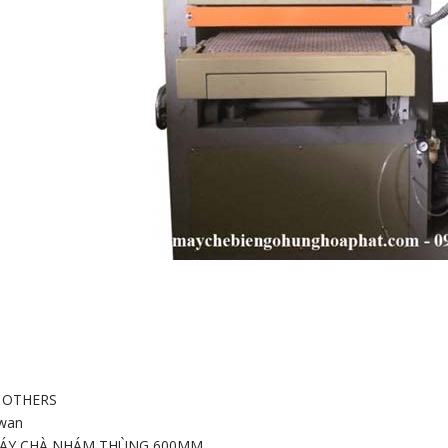
TỰ ĐỘNG 6
MÁY CƯA BÀN TRƯỢT
KEO HẠT JOW
 CẤP HOMI
UNISUNX SMV8D
:
OTHERS
wan
ÁY CHÀ NHÁM THÙNG 600MM