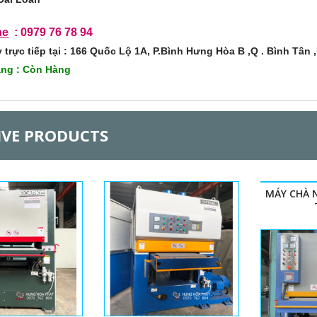
ne
: 0979 76 78 94
trực tiếp tại : 166 Quốc Lộ 1A, P.Bình Hưng Hòa B ,Q . Bình Tân
rạng : Còn Hàng
IVE PRODUCTS
MÁY CHÀ 