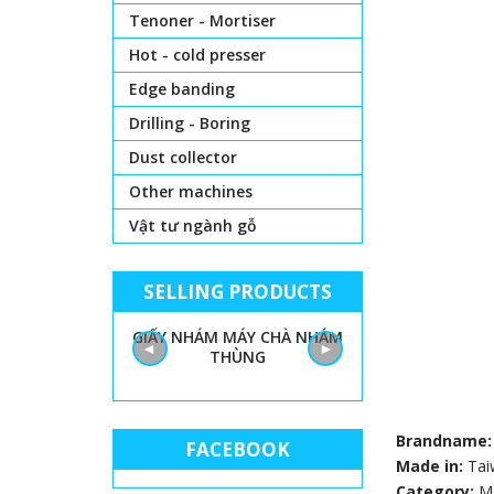
Tenoner - Mortiser
Hot - cold presser
Edge banding
Drilling - Boring
Dust collector
Other machines
Vật tư ngành gỗ
SELLING PRODUCTS
G CHO MÁY ĐƯA
GIẤY NHÁM MÁY CHÀ NHÁM
MÁY DÁN CẠNH 
◄
►
 60X100
THÙNG
CHỨC NĂNG CAO
Brandname
FACEBOOK
Made in:
Tai
Category:
M