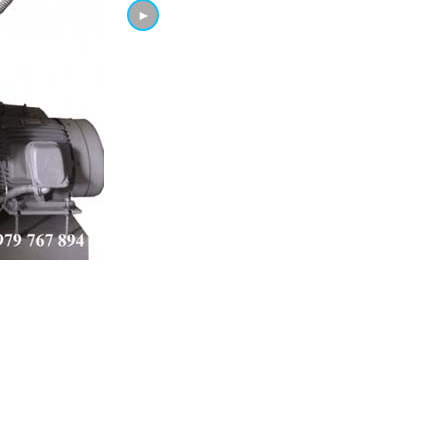
►
AT
MÁY TUBI 2 TRỤC ĐL
GỌT CẠNH NHẬT DÙNG 
DÁN CẠNH ĐẨY BÀN