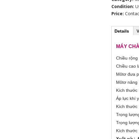
Condition:
U
Price:
Contac
Details
(
V
H
a
c
t
MÁY CHÀ
o
i
v
Chiều rộng 
r
e
t
Chiều cao l
a
i
Môtơ đưa p
b
)
Môtơ nâng 
z
Kích thước
o
Áp lực khí 
Kích thước
n
Trọng lượn
t
Trọng lượn
Kích thước
a
Xuất xứ :