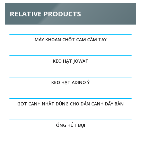
r
t
a
i
RELATIVE PRODUCTS
b
)
z
o
MÁY KHOAN CHỐT CAM CẦM TAY
n
t
KEO HẠT JOWAT
a
KEO HẠT ADINO Ý
l
G
GỌT CẠNH NHẬT DÙNG CHO DÁN CẠNH ĐẨY BÀN
ỐNG HÚT BỤI