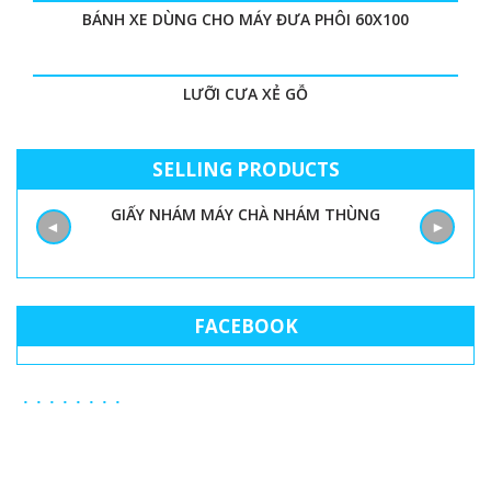
BÁNH XE DÙNG CHO MÁY ĐƯA PHÔI 60X100
LƯỠI CƯA XẺ GỖ
SELLING PRODUCTS
GIẤY NHÁM MÁY CHÀ NHÁM THÙNG
M
◄
►
FACEBOOK