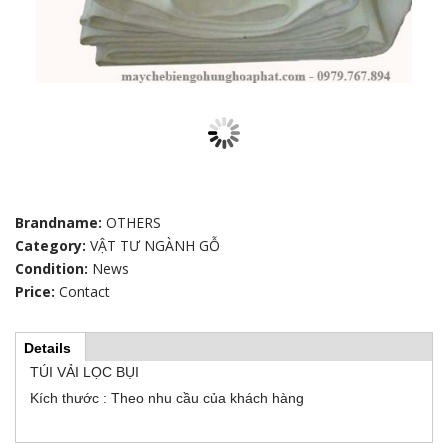
Brandname:
OTHERS
Category:
VẬT TƯ NGÀNH GỖ
Condition:
News
Price:
Contact
Details
(
H
a
TÚI VẢI LỌC BỤI
c
t
Kích thước : Theo nhu cầu của khách hàng
o
i
v
e