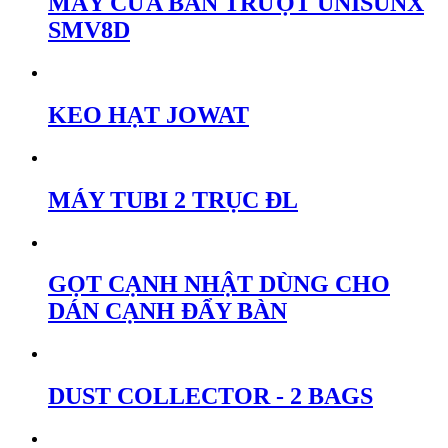
MÁY CƯA BÀN TRƯỢT UNISUNX
SMV8D
KEO HẠT JOWAT
MÁY TUBI 2 TRỤC ĐL
GỌT CẠNH NHẬT DÙNG CHO
DÁN CẠNH ĐẨY BÀN
DUST COLLECTOR - 2 BAGS