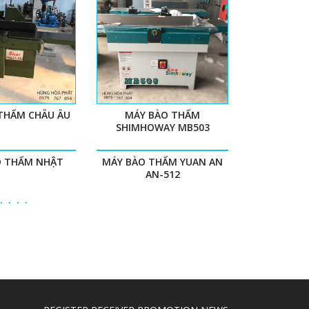
THẨM CHÂU ÂU
MÁY BÀO THẨM
SHIMHOWAY MB503
O THẨM NHẬT
MÁY BÀO THẨM YUAN AN
AN-512