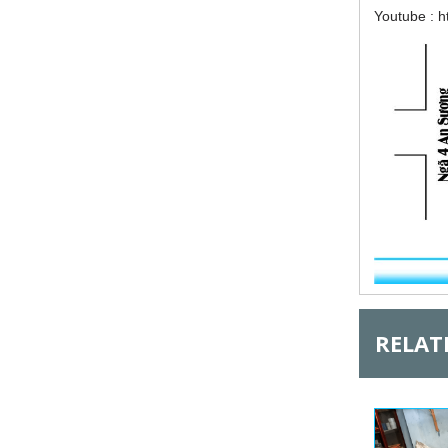
Youtube :
h
l
G
RELAT