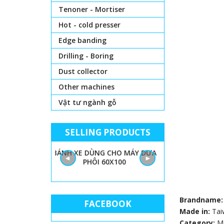
Tenoner - Mortiser
Hot - cold presser
Edge banding
Drilling - Boring
Dust collector
Other machines
Vật tư ngành gỗ
SELLING PRODUCTS
 LỌNG CHỈ
BÁNH XE DÙNG CHO MÁY ĐƯA
GIẤY NHÁM MÁY
◄
►
PHÔI 60X100
THÙN
Brandname
FACEBOOK
Made in:
Tai
Category:
M