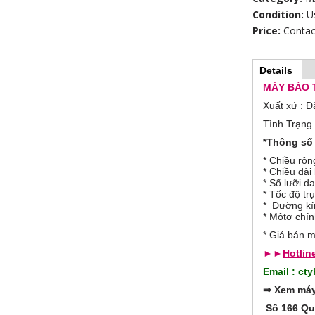
Condition:
U
Price:
Contac
Details
(
H
a
MÁY BÀO 
c
t
Xuất xứ : Đ
o
i
Tình Trạng
v
r
e
*Thông số 
t
a
* Chiều rộn
i
b
* Chiều dà
)
* Số lưỡi da
z
* Tốc độ tr
* Đường kí
* Môtơ chín
o
* Giá bán m
n
►►
Hotlin
Email : c
t
⇒
Xem máy 
a
Số 166 Quố