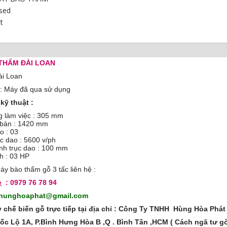
sed
t
THẨM ĐÀI LOAN
ài Loan
 : Máy đã qua sử dụng
kỹ thuật :
g làm việc : 305 mm
i bàn : 1420 mm
o : 03
ục dao : 5600 v/ph
nh trục dao : 100 mm
h : 03 HP
áy bào thẩm gỗ 3 tấc liên hệ :
e
: 0979 76 78 94
tyhunghoaphat@gmail.com
chế biến gỗ trực tiếp tại địa chỉ : Công Ty TNHH Hùng Hòa Phát
c Lộ 1A, P.Bình Hưng Hòa B ,Q . Bình Tân ,HCM ( Cách ngã tư g