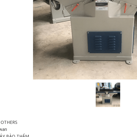
 CHÀ NHÁM
G
:
OTHERS
wan
ÁY BÀO THẨM