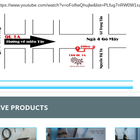
ttps://www.youtube.com/watch?v=oFo8wQhujlw&list=PLfug7nRW0W1
IVE PRODUCTS