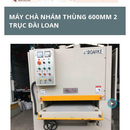
h
MÁY CHÀ NHÁM THÙNG 600MM 2
f
TRỤC ĐÀI LOAN
o
r
m
►