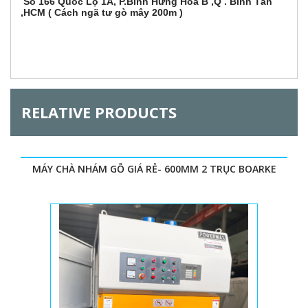
Số 166 Quốc Lộ 1A, P.Bình Hưng Hòa B ,Q . Bình Tân
,HCM ( Cách ngã tư gò mây 200m )
RELATIVE PRODUCTS
MÁY CHÀ NHÁM GỖ GIÁ RẺ- 600MM 2 TRỤC BOARKE