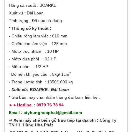
t
o
i
Hãng sản xuất : BOARKE
v
r
Xuất xứ : Đài Loan
e
t
Tình trạng : Đã qua sử dụng
a
i
b
* Thông số kỹ thuật :
)
-
Chiều rộng làm việc : 610 mm
z
- Chiều cao làm việc : 125 mm
o
- Môtơ trục nhám : 10 HP
- Môtơ đưa phôi : 02 HP
n
- Môtơ bàn : 1/2 HP
t
-
2
Độ nén khí yêu cầu : 5kg/ 1cm
- Trọng lượng tịnh : 1350/1600 kg
a
- Xuất xứ: BOARKE– Đài Loan
l
* Giá bán máy chà nhám thùng đài loan liên hệ :
►►
Hotline
: 0979 76 78 94
G
Email : ctyhunghoaphat@gmail.com
⇒
Xem máy chế biến gỗ trực tiếp tại địa chỉ : Công Ty
TNHH Hùng Hòa Phát