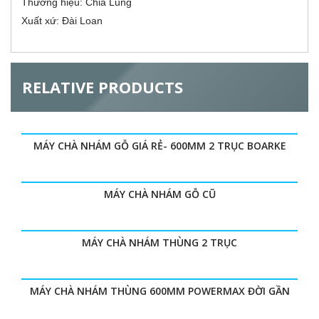
t
Thương hiệu: Chia Lung
o
i
Xuất xứ: Đài Loan
v
r
e
t
a
i
b
)
RELATIVE PRODUCTS
z
o
MÁY CHÀ NHÁM GỖ GIÁ RẺ- 600MM 2 TRỤC BOARKE
n
t
MÁY CHÀ NHÁM GỖ CŨ
a
l
MÁY CHÀ NHÁM THÙNG 2 TRỤC
G
MÁY CHÀ NHÁM THÙNG 600MM POWERMAX ĐỜI GẦN