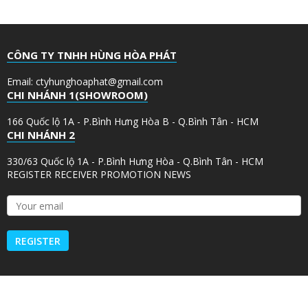
CÔNG TY TNHH HÙNG HÒA PHÁT
Email: ctyhunghoaphat@gmail.com
CHI NHÁNH 1(SHOWROOM)
166 Quốc lộ 1A - P.Bình Hưng Hòa B - Q.Bình Tân - HCM
CHI NHÁNH 2
330/63 Quốc lộ 1A - P.Bình Hưng Hòa - Q.Bình Tân - HCM
REGISTER RECEIVER PROMOTION NEWS
Y
o
u
r
e
m
a
i
l