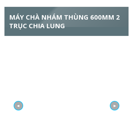
h
MÁY CHÀ NHÁM THÙNG 600MM 2
f
TRỤC CHIA LUNG
o
r
m
◄
►