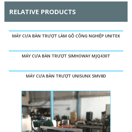
RELATIVE PRODUCTS
MÁY CƯA BÀN TRƯỢT LÀM GỖ CÔNG NGHIỆP UNITEK
MÁY CƯA BÀN TRƯỢT SIMHOWAY MJQ430T
MÁY CƯA BÀN TRƯỢT UNISUNX SMV8D