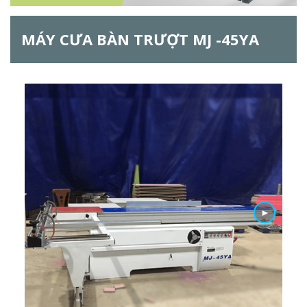
h
MÁY CƯA BÀN TRƯỢT MJ -45YA
f
o
r
m
►