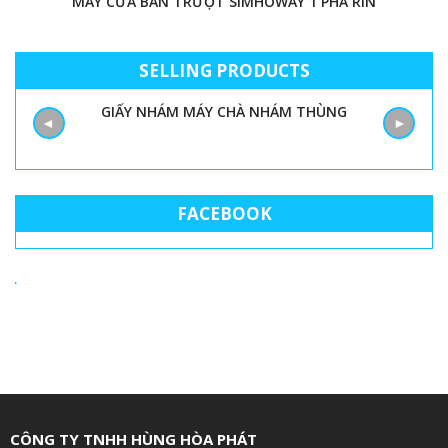
MÁY CƯA BÀN TRƯỢT SIMHOWAY 1 PHA RIN
SELLING PRODUCTS
 XE DÙNG CHO MÁY ĐƯA PHÔI 60X100
GIẤY N
◄
►
FACEBOOK
CÔNG TY TNHH HÙNG HÒA PHÁT