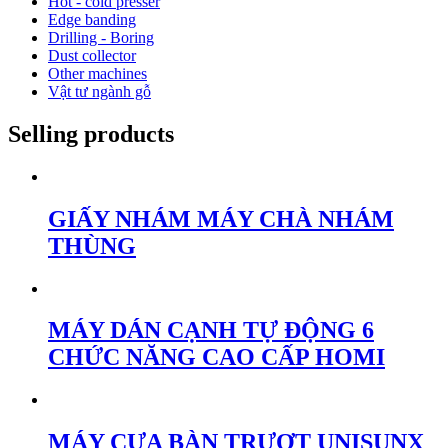
Hot - cold presser
Edge banding
Drilling - Boring
Dust collector
Other machines
Vật tư ngành gỗ
Selling products
GIẤY NHÁM MÁY CHÀ NHÁM
THÙNG
MÁY DÁN CẠNH TỰ ĐỘNG 6
CHỨC NĂNG CAO CẤP HOMI
MÁY CƯA BÀN TRƯỢT UNISUNX