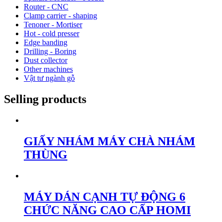
Router - CNC
Clamp carrier - shaping
Tenoner - Mortiser
Hot - cold presser
Edge banding
Drilling - Boring
Dust collector
Other machines
Vật tư ngành gỗ
Selling products
GIẤY NHÁM MÁY CHÀ NHÁM
THÙNG
MÁY DÁN CẠNH TỰ ĐỘNG 6
CHỨC NĂNG CAO CẤP HOMI