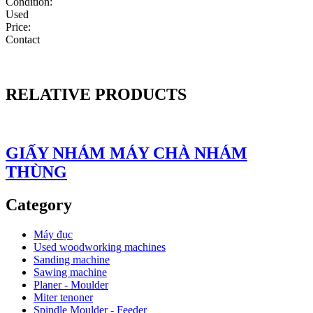
Condition:
Used
Price:
Contact
RELATIVE PRODUCTS
GIẤY NHÁM MÁY CHÀ NHÁM
THÙNG
Category
Máy đục
Used woodworking machines
Sanding machine
Sawing machine
Planer - Moulder
Miter tenoner
Spindle Moulder - Feeder