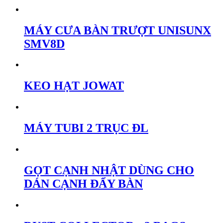
MÁY CƯA BÀN TRƯỢT UNISUNX
SMV8D
KEO HẠT JOWAT
MÁY TUBI 2 TRỤC ĐL
GỌT CẠNH NHẬT DÙNG CHO
DÁN CẠNH ĐẨY BÀN