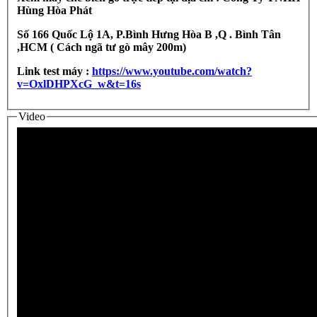
Hùng Hòa Phát
Số 166 Quốc Lộ 1A, P.Bình Hưng Hòa B ,Q . Bình Tân
,HCM ( Cách ngã tư gò mây 200m)
Link test máy :
https://www.youtube.com/watch?
v=OxlDHPXcG_w&t=16s
Video