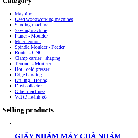
Category
Máy đục
Used woodworking machines
Sanding machine
Sawing machine
Planer - Moulder
Miter tenoner
Spindle Moulder - Feeder
Router - CNC
Clamp carrier - shaping
Tenoner - Mortiser
Hot - cold presser
Edge banding
Drilling - Boring
Dust collector
Other machines
Vật tư ngành gỗ
Selling products
GIẤY NHÁM MÁY CHÀ NHÁM