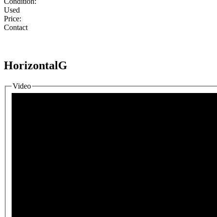
Condition:
Used
Price:
Contact
HorizontalG
Video