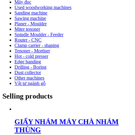
Máy đục
Used woodworking machines
Sanding machine
Sawing machine
Planer - Moulder
Miter tenoner
Spindle Moulder - Feeder
Router - CNC
Clamp carrier - shaping
Tenoner - Mortiser
Hot - cold presser
Edge banding
Drilling - Boring
Dust collector
Other machines
Vật tư ngành gỗ
Selling products
GIẤY NHÁM MÁY CHÀ NHÁM
THÙNG