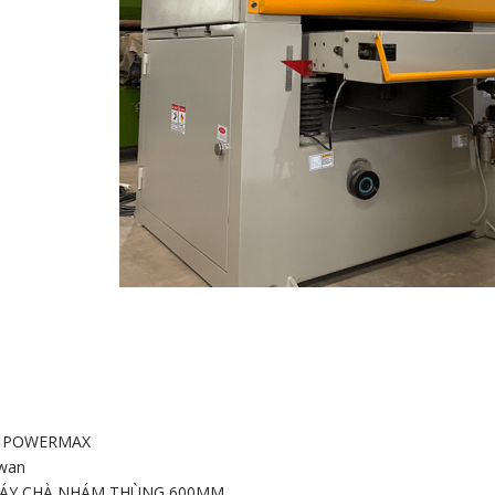
 CHÀ NHÁM
G
:
POWERMAX
wan
ÁY CHÀ NHÁM THÙNG 600MM