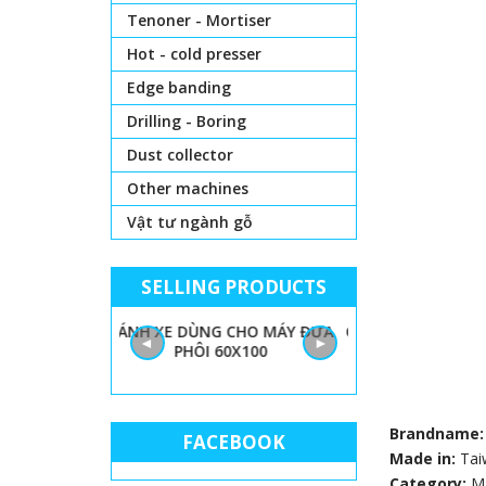
Tenoner - Mortiser
Hot - cold presser
Edge banding
Drilling - Boring
Dust collector
Other machines
Vật tư ngành gỗ
SELLING PRODUCTS
 LỌNG CHỈ
BÁNH XE DÙNG CHO MÁY ĐƯA
GIẤY NHÁM MÁY
◄
►
PHÔI 60X100
THÙN
Brandname
FACEBOOK
Made in:
Tai
Category:
M