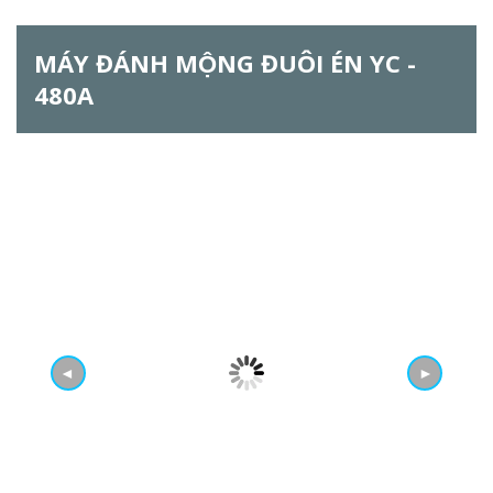
h
MÁY ĐÁNH MỘNG ĐUÔI ÉN YC -
f
480A
o
r
m
◄
►