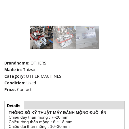
Brandname:
OTHERS
Made in:
Taiwan
Category:
OTHER MACHINES
Condition:
Used
Price:
Contact
Details
(
H
a
THÔNG SỐ KỸ THUẬT MÁY ĐÁNH MỘNG ĐUÔI ÉN
c
Chiều dày thân mộng : 7~20 mm
t
o
Chiều rộng thân mộng : 6 ~ 18 mm
i
Chiều dài thân mộng : 10~30 mm
v