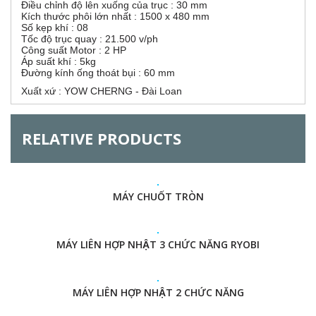
Điều chỉnh độ lên xuống của trục : 30 mm
r
e
Kích thước phôi lớn nhất : 1500 x 480 mm
t
Số kẹp khí : 08
a
i
Tốc độ trục quay : 21.500 v/ph
b
Công suất Motor : 2 HP
)
Áp suất khí : 5kg
z
Đường kính ống thoát bụi : 60 mm
Xuất xứ : YOW CHERNG - Đài Loan
o
n
RELATIVE PRODUCTS
t
a
MÁY CHUỐT TRÒN
l
G
MÁY LIÊN HỢP NHẬT 3 CHỨC NĂNG RYOBI
MÁY LIÊN HỢP NHẬT 2 CHỨC NĂNG