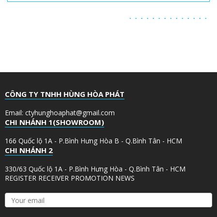
CÔNG TY TNHH HÙNG HÒA PHÁT
Email: ctyhunghoaphat@gmail.com
CHI NHÁNH 1(SHOWROOM)
166 Quốc lộ 1A - P.Bình Hưng Hòa B - Q.Bình Tân - HCM
CHI NHÁNH 2
330/63 Quốc lộ 1A - P.Bình Hưng Hòa - Q.Bình Tân - HCM
REGISTER RECEIVER PROMOTION NEWS
Y
o
u