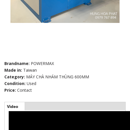
Brandname:
POWERMAX
Made in:
Taiwan
Category:
MÁY CHÀ NHÁM THÙNG 600MM
Condition:
Used
Price:
Contact
Video
(
H
a
c
t
o
i
v