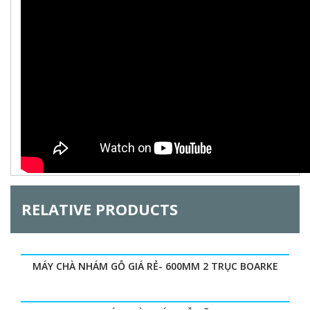
r
e
t
a
i
b
)
z
o
n
t
a
l
RELATIVE PRODUCTS
G
MÁY CHÀ NHÁM GỖ GIÁ RẺ- 600MM 2 TRỤC BOARKE