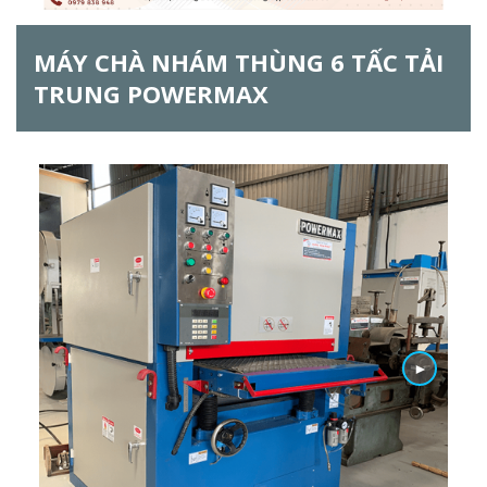
h
MÁY CHÀ NHÁM THÙNG 6 TẤC TẢI
f
TRUNG POWERMAX
o
r
m
►