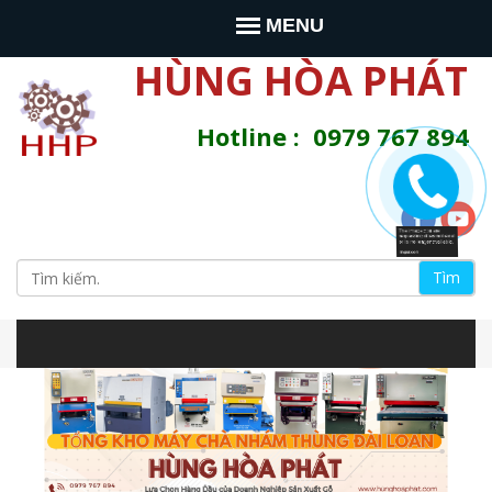
Jump to navigation
MENU
HÙNG HÒA PHÁT
Hotline : 0979 767 894
T
ì
S
m
s
e
i
t
e
a
n
à
r
y
c