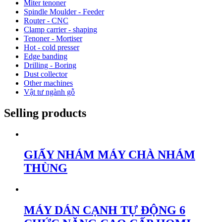
Miter tenoner
Spindle Moulder - Feeder
Router - CNC
Clamp carrier - shaping
Tenoner - Mortiser
Hot - cold presser
Edge banding
Drilling - Boring
Dust collector
Other machines
Vật tư ngành gỗ
Selling products
GIẤY NHÁM MÁY CHÀ NHÁM
THÙNG
MÁY DÁN CẠNH TỰ ĐỘNG 6