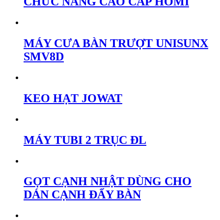
CHỨC NĂNG CAO CẤP HOMI
MÁY CƯA BÀN TRƯỢT UNISUNX
SMV8D
KEO HẠT JOWAT
MÁY TUBI 2 TRỤC ĐL
GỌT CẠNH NHẬT DÙNG CHO
DÁN CẠNH ĐẨY BÀN