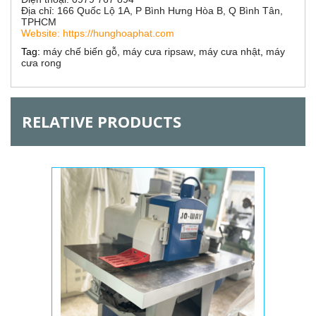
t
Địa chỉ: 166 Quốc Lộ 1A, P Bình Hưng Hòa B, Q Bình Tân,
a
i
TPHCM
b
Website: https://hunghoaphat.com
)
z
Tag:
máy chế biến gỗ,
máy cưa ripsaw
,
máy cưa nhật
,
máy
cưa rong
o
n
RELATIVE PRODUCTS
t
a
l
G