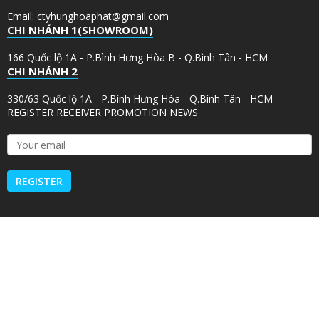
Email: ctyhunghoaphat@gmail.com
CHI NHÁNH 1(SHOWROOM)
166 Quốc lộ 1A - P.Bình Hưng Hòa B - Q.Bình Tân - HCM
CHI NHÁNH 2
330/63 Quốc lộ 1A - P.Bình Hưng Hòa - Q.Bình Tân - HCM
REGISTER RECEIVER PROMOTION NEWS
Y
o
u
r
e
m
a
i
l
*