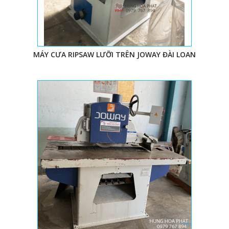
MÁY CƯA RIPSAW LƯỠI TRÊN JOWAY ĐÀI LOAN