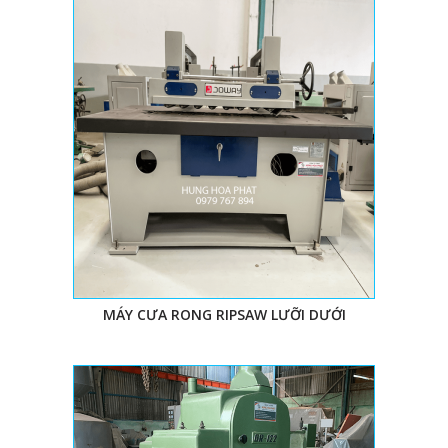
MÁY CƯA RONG RIPSAW LƯỠI DƯỚI