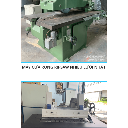
MÁY CƯA RONG RIPSAW NHIỀU LƯỠI NHẬT