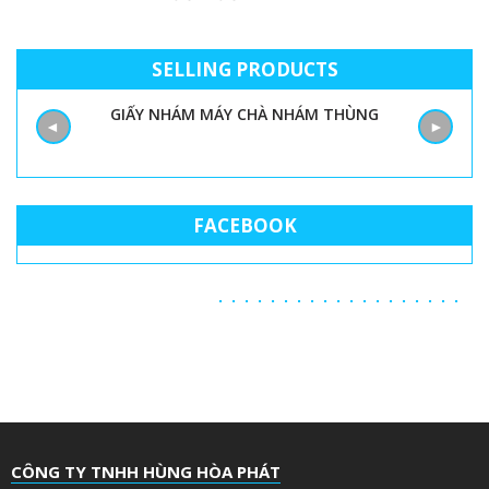
SELLING PRODUCTS
GIẤY NHÁM MÁY CHÀ NHÁM THÙNG
M
◄
►
FACEBOOK
CÔNG TY TNHH HÙNG HÒA PHÁT