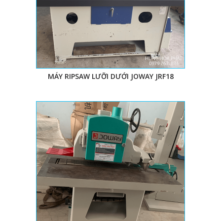
MÁY RIPSAW LƯỠI DƯỚI JOWAY JRF18