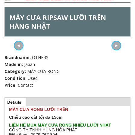
h
MÁY CƯA RIPSAW LƯỠI TRÊN
f
HÀNG NHẬT
o
r
◄
►
m
Brandname:
OTHERS
Made in:
Japan
Category:
MÁY CƯA RONG
Condition:
Used
Price:
Contact
Details
(
H
a
MÁY CƯA RONG LƯỠI TRÊN
c
t
Chiều cao cắt tối đa 15cm
o
i
LIÊN HỆ MUA MÁY CƯA RONG NHIỀU LƯỠI NHẬT
v
r
CÔNG TY TNHH HÙNG HÒA PHÁT
e
Điện thoại: 0979 767 894