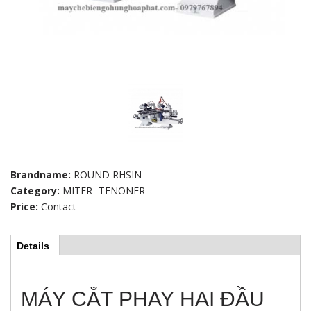
Brandname:
ROUND RHSIN
Category:
MITER- TENONER
Price:
Contact
Details
(
H
a
c
t
o
i
MÁY CẮT PHAY HAI ĐẦU
v