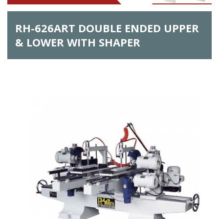
h
RH-626ART DOUBLE ENDED UPPER
f
& LOWER WITH SHAPER
o
r
m