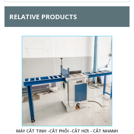
RELATIVE PRODUCTS
MÁY CẮT TINH -CẮT PHÔI -CẮT HƠI - CẮT NHANH