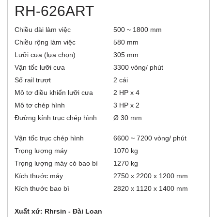
r
e
RH-626ART
t
a
i
b
Chiều dài làm việc
500 ~ 1800 mm
)
z
Chiều rộng làm việc
580 mm
Lưỡi cưa (lựa chọn)
305 mm
o
Vận tốc lưỡi cưa
3300 vòng/ phút
n
Số rail trượt
2 cái
Mô tơ điều khiển lưỡi cưa
2 HP x 4
t
Mô tơ chép hình
3 HP x 2
a
Đường kính trục chép hình
Ø 30 mm
l
Vận tốc trục chép hình
6600 ~ 7200 vòng/ phút
Trọng lượng máy
1070 kg
G
Trọng lượng máy có bao bì
1270 kg
Kích thước máy
2750 x 2200 x 1200 mm
Kích thước bao bì
2820 x 1120 x 1400 mm
Xuất xứ: Rhrsin - Đài Loan