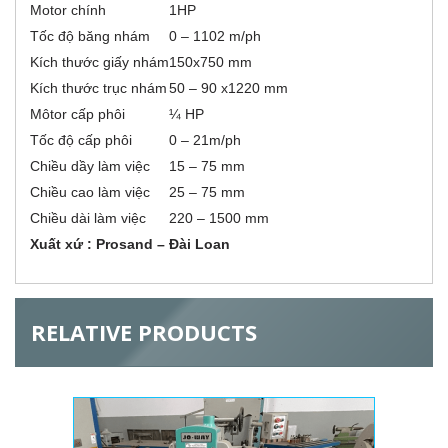
v
Motor chính
1HP
r
e
t
Tốc độ băng nhám
0 – 1102 m/ph
a
i
Kích thước giấy nhám
150x750 mm
b
)
Kích thước trục nhám
50 – 90 x1220 mm
z
Môtor cấp phôi
¼ HP
o
Tốc độ cấp phôi
0 – 21m/ph
Chiều dầy làm việc
15 – 75 mm
n
Chiều cao làm việc
25 – 75 mm
t
Chiều dài làm việc
220 – 1500 mm
Xuất xứ :
Prosand – Đài Loan
a
l
RELATIVE PRODUCTS
G