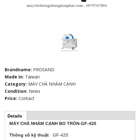
Brandname:
PROSAND
Made in:
Taiwan
Category:
MÁY CHÀ NHÁM CẠNH
Condition:
News
Price:
Contact
Details
(
H
a
MÁY CHÀ NHÁM CẠNH BO TRÒN-GF-420
c
t
o
Thông số kỹ thuật
GF-420
i