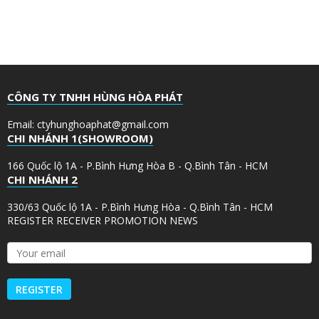
CÔNG TY TNHH HÙNG HÒA PHÁT
Email: ctyhunghoaphat@gmail.com
CHI NHÁNH 1(SHOWROOM)
166 Quốc lộ 1A - P.Bình Hưng Hòa B - Q.Bình Tân - HCM
CHI NHÁNH 2
330/63 Quốc lộ 1A - P.Bình Hưng Hòa - Q.Bình Tân - HCM
REGISTER RECEIVER PROMOTION NEWS
Y
o
u
r
e
m