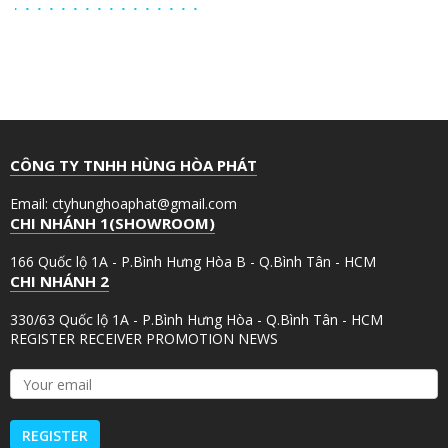
CÔNG TY TNHH HÙNG HÒA PHÁT
Email: ctyhunghoaphat@gmail.com
CHI NHÁNH 1(SHOWROOM)
166 Quốc lộ 1A - P.Bình Hưng Hòa B - Q.Bình Tân - HCM
CHI NHÁNH 2
330/63 Quốc lộ 1A - P.Bình Hưng Hòa - Q.Bình Tân - HCM
REGISTER RECEIVER PROMOTION NEWS
Y
o
u
r