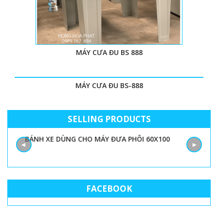
MÁY CƯA ĐU BS 888
MÁY CƯA ĐU BS-888
SELLING PRODUCTS
BÁNH XE DÙNG CHO MÁY ĐƯA PHÔI 60X100
◄
►
FACEBOOK