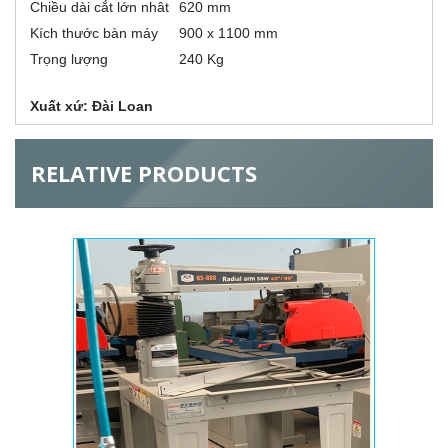
Chiều dài cắt lớn nhât
620 mm
o
Kích thước bàn máy
900 x 1100 mm
Trọng lượng
240 Kg
n
Xuất xứ: Đài Loan
t
a
RELATIVE PRODUCTS
l
G