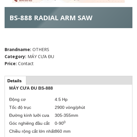
h
BS-888 RADIAL ARM SAW
f
o
r
Brandname:
OTHERS
m
Category:
MÁY CƯA ĐU
Price:
Contact
Details
(
H
a
MÁY CƯA ĐU BS-888
c
t
o
Động cơ
4.5 Hp
i
v
Tốc độ trục
2900 vòng/phút
r
e
t
Đường kính lưỡi cưa
305-355mm
a
i
0
Góc nghiêng đầu cắt
0-90
b
)
Chiều rộng cắt lớn nhất
860 mm
z