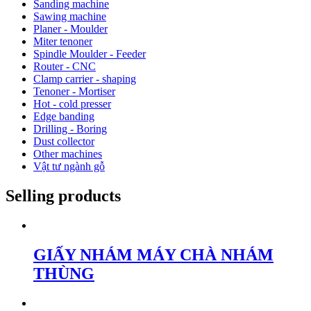
Sanding machine
Sawing machine
Planer - Moulder
Miter tenoner
Spindle Moulder - Feeder
Router - CNC
Clamp carrier - shaping
Tenoner - Mortiser
Hot - cold presser
Edge banding
Drilling - Boring
Dust collector
Other machines
Vật tư ngành gỗ
Selling products
GIẤY NHÁM MÁY CHÀ NHÁM
THÙNG