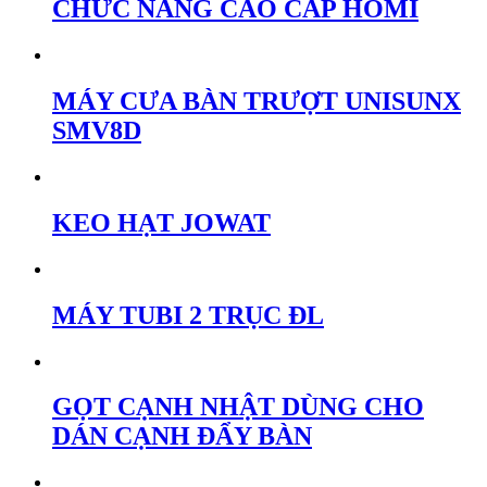
CHỨC NĂNG CAO CẤP HOMI
MÁY CƯA BÀN TRƯỢT UNISUNX
SMV8D
KEO HẠT JOWAT
MÁY TUBI 2 TRỤC ĐL
GỌT CẠNH NHẬT DÙNG CHO
DÁN CẠNH ĐẨY BÀN