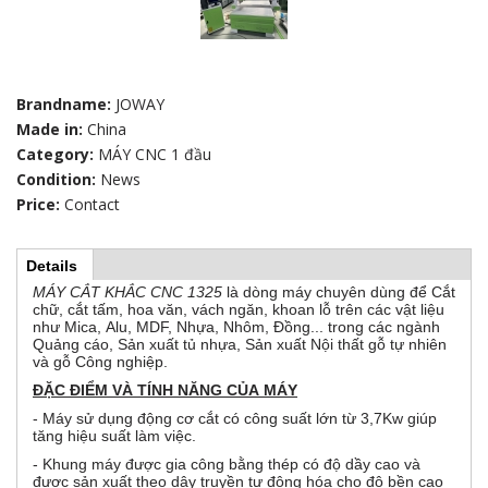
Brandname:
JOWAY
Made in:
China
Category:
MÁY CNC 1 đầu
Condition:
News
Price:
Contact
Details
(
H
a
MÁY CẮT KHẮC CNC 1325
là dòng máy chuyên dùng để Cắt
c
chữ, cắt tấm, hoa văn, vách ngăn, khoan lỗ trên các vật liệu
t
o
như Mica, Alu, MDF, Nhựa, Nhôm, Đồng... trong các ngành
i
Quảng cáo, Sản xuất tủ nhựa, Sản xuất Nội thất gỗ tự nhiên
v
và gỗ Công nghiệp.
r
e
t
ĐẶC ĐIỂM VÀ TÍNH NĂNG CỦA MÁY
a
i
- Máy sử dụng động cơ cắt có công suất lớn từ 3,7Kw giúp
b
tăng hiệu suất làm việc.
)
z
- Khung máy được gia công bằng thép có độ dầy cao và
được sản xuất theo dây truyền tự động hóa cho độ bền cao