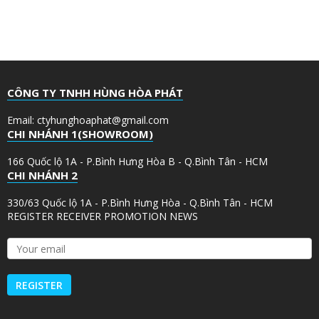
CÔNG TY TNHH HÙNG HÒA PHÁT
Email: ctyhunghoaphat@gmail.com
CHI NHÁNH 1(SHOWROOM)
166 Quốc lộ 1A - P.Bình Hưng Hòa B - Q.Bình Tân - HCM
CHI NHÁNH 2
330/63 Quốc lộ 1A - P.Bình Hưng Hòa - Q.Bình Tân - HCM
REGISTER RECEIVER PROMOTION NEWS
Y
o
u
r
e
m