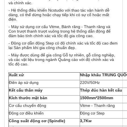
o
và chính xác.
- Hệ thống điều khiển Ncstudio với thao tác vận hành dễ
n
dàng, có thể dừng hoặc chạy tiếp khi có sự cố hoặc mất
điện.
t
- Máy sử dụng cơ cấu Vitme, Bánh răng - Thanh răng và
Con trượt thanh trượt vuông trong hệ thống dẫn động để
đảm bảo tính chính xác và tốc độ gia công cao.
a
- Động cơ dẫn động Step có độ chính xác và tốc độ cao đem
l
lại Sản phẩm khi gia công chuẩn đẹp.
- Máy được dùng để gia công Gỗ tự nhiên, gỗ công nghiệp,
G
và các vật liệu trong ngành Quảng cáo với độ chính xác và
tốc độ cao.
Xuất xứ
Nhập khẩu TRUNG 
Điên áp sử dụng
220V/50Hz
Kết cấu thân máy
Thép đúc hàn kết cấu
Kích thước mặt bàn
1500mm*2500mm
Cơ cấu chuyển động
Vitme - Thanh răng
Động cơ điều khiển
Động cơ Step
Công suất động cơ (Spindle)
3,7Kw