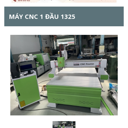
h
MÁY CNC 1 ĐẦU 1325
f
o
r
m