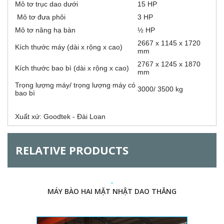
G
Mô tơ trục dao dưới
15 HP
Mô tơ đưa phôi
3 HP
Mô tơ nâng hạ bàn
½ HP
2667 x 1145 x 1720
Kích thước máy (dài x rộng x cao)
mm
2767 x 1245 x 1870
Kích thước bao bì (dài x rộng x cao)
mm
Trọng lượng máy/ trọng lượng máy có
3000/ 3500 kg
bao bì
Xuất xứ: Goodtek - Đài Loan
RELATIVE PRODUCTS
MÁY BÀO HAI MẶT NHẬT DAO THẲNG