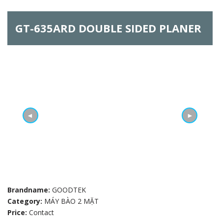
h
GT-635ARD DOUBLE SIDED PLANER
f
o
r
m
◄
►
Brandname:
GOODTEK
Category:
MÁY BÀO 2 MẶT
Price:
Contact