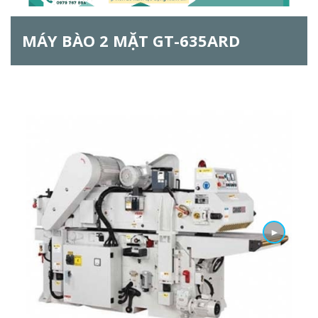
ẫ
MÁY BÀO 2 MẶT GT-635ARD
u
t
ì
m
k
i
ế
►
m