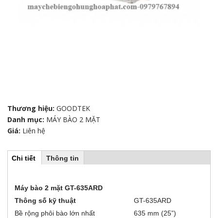
Thương hiệu:
GOODTEK
Danh mục:
MÁY BÀO 2 MẶT
Giá:
Liên hệ
Chi tiết
(
Thông tin
H
t
a
b
o
Máy bào 2 mặt
GT-635ARD
h
o
Thông số kỹ thuật
GT-635ARD
r
ạ
t
Bề rộng phôi bào lớn nhất
635 mm (25”)