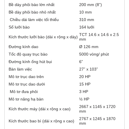
đ
i
Bề dày phôi bào lớn nhất
200 mm (8”)
ộ
n
Bề dày phôi bào nhỏ nhất
10 mm
z
g
Chiều dài làm việc tối thiểu
310 mm
)
o
Số lưỡi bào
164 lưỡi
TCT 14.6 x 14.6 x 2.5
n
Kích thước lưỡi bào (dài x rộng x dày)
mm
Đường kính dao
Ø 126 mm
t
Tốc độ quay trục bào
5000 vòng/ phút
a
Đường kính ống hút bụi
6”
Bàn làm việc
27” x 103”
l
Mô tơ trục dao trên
20 HP
G
Mô tơ trục dao dưới
15 HP
Mô tơ đưa phôi
3 HP
Mô tơ nâng hạ bàn
½ HP
2667 x 1145 x 1720
Kích thước máy (dài x rộng x cao)
mm
2767 x 1245 x 1870
Kích thước bao bì (dài x rộng x cao)
mm