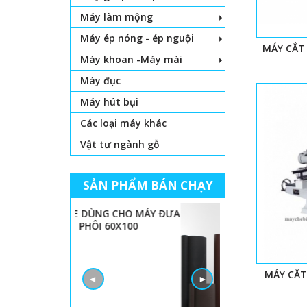
Máy làm mộng
Máy ép nóng - ép nguội
MÁY CẮT 
Máy khoan -Máy mài
Máy đục
Máy hút bụi
Các loại máy khác
Vật tư ngành gỗ
SẢN PHẨM BÁN CHẠY
 LỌNG CHỈ
BÁNH XE DÙNG CHO MÁY ĐƯA
PHÔI 60X100
MÁY CẮT
◄
►