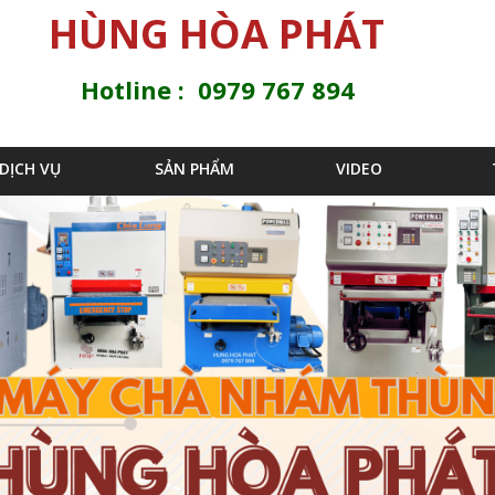
Jump to navigation
HÙNG HÒA PHÁT
Hotline : 0979 767 894
DỊCH VỤ
SẢN PHẨM
VIDEO