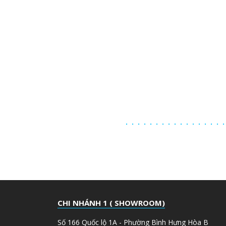
 CHÀ NHÁM
G
CHI NHÁNH 1 ( SHOWROOM)
Số 166 Quốc lộ 1A - Phường Bình Hưng Hòa B