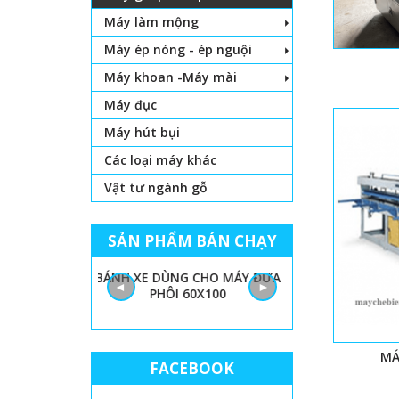
Máy làm mộng
Máy ép nóng - ép nguội
Máy khoan -Máy mài
Máy đục
Máy hút bụi
Các loại máy khác
Vật tư ngành gỗ
SẢN PHẨM BÁN CHẠY
 LỌNG CHỈ
BÁNH XE DÙNG CHO MÁY ĐƯA
GIẤY NHÁM MÁY
◄
►
PHÔI 60X100
THÙN
MÁ
FACEBOOK