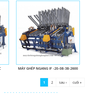
C
MÁY GHÉP NGANG IF -20-08-38-2600
1
2
sau ›
cuối »