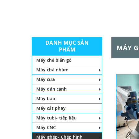
DANH MỤC SẢN
MÁY G
PHẨM
Máy chế biến gỗ
Máy chà nhám
Máy cưa
T
Máy dán cạnh
r
Máy bào
a
Máy cắt phay
Máy tubi- tiếp liệu
n
Máy CNC
g
Máy ghép- Chép hình