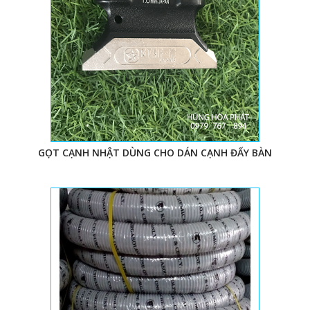
GỌT CẠNH NHẬT DÙNG CHO DÁN CẠNH ĐẨY BÀN