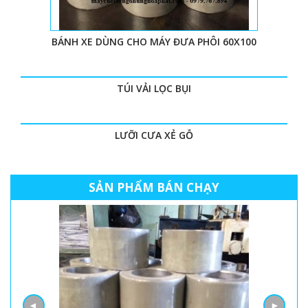
BÁNH XE DÙNG CHO MÁY ĐƯA PHÔI 60X100
TÚI VẢI LỌC BỤI
LƯỠI CƯA XẺ GỖ
SẢN PHẨM BÁN CHẠY
◄
►