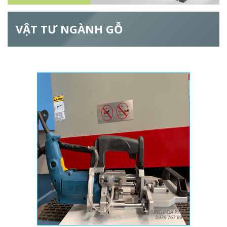
ẫ
VẬT TƯ NGÀNH GỖ
u
t
ì
m
k
i
ế
m