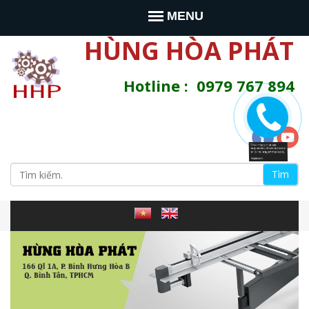
Jump to navigation
MENU
HÙNG HÒA PHÁT
Hotline : 0979 767 894
T
ì
B
m
s
i
i
t
e
ể
n
à
u
y
m