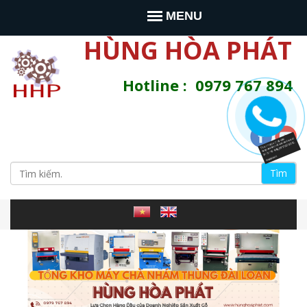
Jump to navigation
MENU
HÙNG HÒA PHÁT
Hotline : 0979 767 894
T
ì
B
m
s
i
i
t
e
ể
n
à
u
y
m