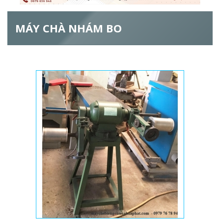
ẫ
MÁY CHÀ NHÁM BO
u
t
ì
m
k
i
ế
m