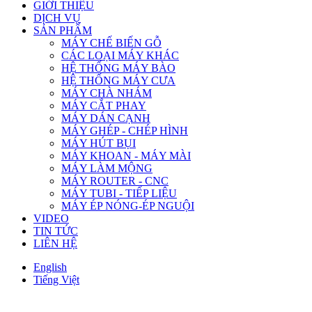
GIỚI THIỆU
DỊCH VỤ
SẢN PHẨM
MÁY CHẾ BIẾN GỖ
CÁC LOẠI MÁY KHÁC
HỆ THỐNG MÁY BÀO
HỆ THỐNG MÁY CƯA
MÁY CHÀ NHÁM
MÁY CẮT PHAY
MÁY DÁN CẠNH
MÁY GHÉP - CHÉP HÌNH
MÁY HÚT BỤI
MÁY KHOAN - MÁY MÀI
MÁY LÀM MỘNG
MÁY ROUTER - CNC
MÁY TUBI - TIẾP LIỆU
MÁY ÉP NÓNG-ÉP NGUỘI
VIDEO
TIN TỨC
LIÊN HỆ
English
Tiếng Việt