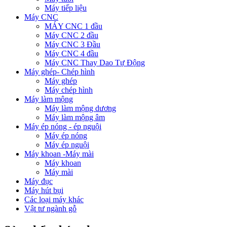
Máy tiếp liệu
Máy CNC
MÁY CNC 1 đầu
Máy CNC 2 đầu
Máy CNC 3 Đầu
Máy CNC 4 đầu
Máy CNC Thay Dao Tự Động
Máy ghép- Chép hình
Máy ghép
Máy chép hình
Máy làm mộng
Máy làm mộng dương
Máy làm mộng âm
Máy ép nóng - ép nguội
Máy ép nóng
Máy ép nguội
Máy khoan -Máy mài
Máy khoan
Máy mài
Máy đục
Máy hút bụi
Các loại máy khác
Vật tư ngành gỗ