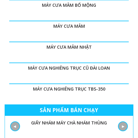
MÁY CƯA MÂM BỔ MỘNG
MÁY CƯA MÂM
MÁY CƯA MÂM NHẬT
MÁY CƯA NGHIÊNG TRỤC CŨ ĐÀI LOAN
MÁY CƯA NGHIÊNG TRỤC TBS-350
SẢN PHẨM BÁN CHẠY
GIẤY NHÁM MÁY CHÀ NHÁM THÙNG
M
◄
►