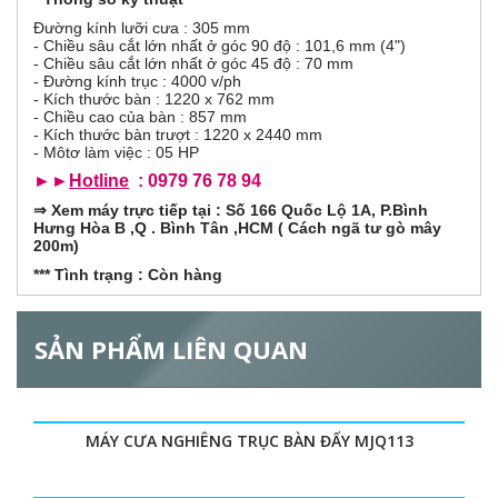
o
r
ạ
Đường kính lưỡi cưa : 305 mm
t
- Chiều sâu cắt lớn nhất ở góc 90 độ : 101,6 mm (4")
đ
i
- Chiều sâu cắt lớn nhất ở góc 45 độ : 70 mm
ộ
- Đường kính trục : 4000 v/ph
n
- Kích thước bàn : 1220 x 762 mm
z
g
- Chiều cao của bàn : 857 mm
)
- Kích thước bàn trượt : 1220 x 2440 mm
o
- Môtơ làm việc : 05 HP
►►
Hotline
: 0979 76 78 94
n
⇒
Xem máy trực tiếp tại : Số 166 Quốc Lộ 1A, P.Bình
Hưng Hòa B ,Q . Bình Tân ,HCM ( Cách ngã tư gò mây
t
200m)
*** Tình trạng : Còn hàng
a
l
SẢN PHẨM LIÊN QUAN
G
MÁY CƯA NGHIÊNG TRỤC BÀN ĐẨY MJQ113