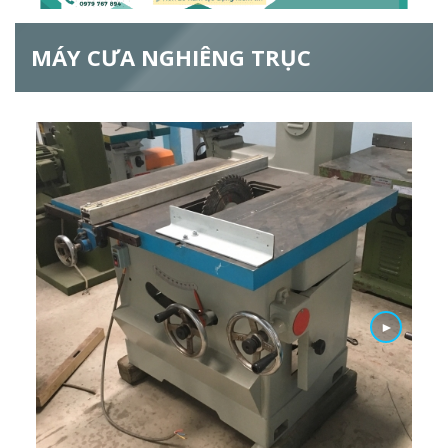
ẫ
MÁY CƯA NGHIÊNG TRỤC
u
t
ì
m
k
i
ế
►
m