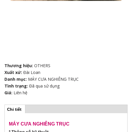
Thương hiệu:
OTHERS
Xuất xứ:
Đài Loan
Danh mục:
MÁY CƯA NGHIÊNG TRỤC
Tình trạng:
Đã qua sử dụng
Giá:
Liên hệ
Chi tiết
(
H
t
a
b
MÁY CƯA NGHIÊNG TRỤC
o
h
* Thông số kỹ thuật