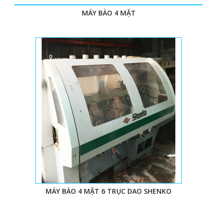
kinh nghiệm trong ngành, chúng tôi đã cung cấp các
MÁY BÀO 4 MẶT
mặt hàng
máy chế biến gỗ
khác nhau cho các công ty
quy mô lớn nhỏ. Với phương châm lấy uy tín làm hàng
đầu, chúng tôi đã đang và sẽ luôn là người bạn đồng
hành cùng sự phát triển của quý doanh nghiệp.
Từ khóa
MÁY BÀO 4 MẶT 6 TRỤC DAO SHENKO