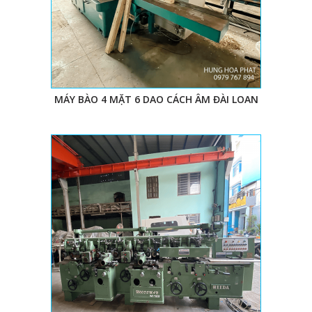
bào gỗ 4 mặt
thì đâu là địa chỉ tin cậy để bạn trao trọn
niềm tin?
Máy bào gỗ 4 mặt
có thể được xem là một trong những
siêu phẩm bào mặt gỗ tự động. Cùng với sự phát triển
và cạnh trong không ngừng ngày nay, các doanh
nghiệp không ngần ngại đầu tư máy móc hiện đại
MÁY BÀO 4 MẶT 6 DAO CÁCH ÂM ĐÀI LOAN
nhằm nâng cao năng suất, rút ngắn thời gian làm việc.
II. LỢI ÍCH CỦA MÁY BÀO GỖ 4 MẶT TỐC ĐỘ
CAO
Không ai có thể phủ nhận, máy móc càng hiện đại, thời
gian và nhân công càng ít, hiệu quả và năng suất càng
cao của
máy bào
.
Máy bào 4 mặt
cách âm có thể bào được 4 mặt gỗ cùng
1 lúc trên 1 máy duy nhất, tiết kiệm tối đa thời gian làm
việc. Quy trình bào gỗ được thực hiện chớp nhoáng
nhưng thành phẩm lại không thể nào chê được.
Máy bào 4 mặt tự động
với 4 trục dao, 5 trục dao, 6 trục