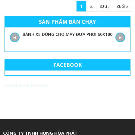
1
2
sau ›
cuối »
T
r
SẢN PHẨM BÁN CHẠY
a
BÁNH XE DÙNG CHO MÁY ĐƯA PHÔI 60X100
◄
►
n
g
FACEBOOK
CÔNG TY TNHH HÙNG HÒA PHÁT