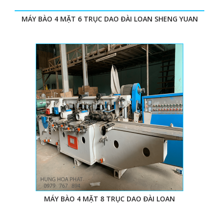
mặt khác.
Thân máy cứng cáp, chắc chắn, có khả năng chịu được
MÁY BÀO 4 MẶT 6 TRỤC DAO ĐÀI LOAN SHENG YUAN
tác động và dao động của trục.
Tốc độ làm việc cao: 6 - 36 mét/ Phút.
IV. TẠI SAO NÊN MUA MÁY BÀO 4 MẶT 6 TRỤC
DAO TẠI HÙNG HÒA PHÁT
Chất lượng của máy
Máy bào 4 mặt cũ tại công ty chúng tôi có loại cách âm,
6 trục dao, xuất xứ Đài Loan – Shenko. Máy bào 4 mặt 6
trục dao cách âm tuy là hàng cũ nhưng vẫn còn mới đến
90%, hoạt động tốt, linh kiện đầy đủ. Máy bào 4 mặt
Nhật cũ với 6 trục dao, không cách âm nhưng hoạt
động tốt không kém, giá cả cực kỳ hợp lý.
Giá thành của máy
MÁY BÀO 4 MẶT 8 TRỤC DAO ĐÀI LOAN
Giá máy bào 4 mặt 6 trục dao tại công ty chúng tôi cực
kỳ hợp lý và hàng đảm bảo chất lượng. Với gần 10 năm