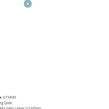
◄
u:
OTHERS
ng Quốc
MÁY DÁN CẠNH TỰ ĐỘNG