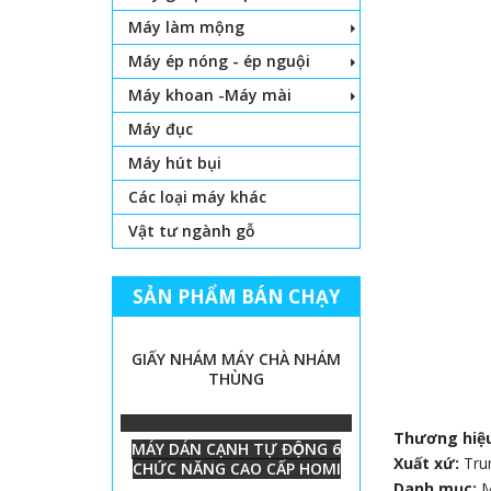
Máy làm mộng
Máy ép nóng - ép nguội
Máy khoan -Máy mài
Máy đục
Máy hút bụi
Các loại máy khác
Vật tư ngành gỗ
SẢN PHẨM BÁN CHẠY
GIẤY NHÁM MÁY CHÀ NHÁM
THÙNG
Thương hiệ
MÁY DÁN CẠNH TỰ ĐỘNG 6
Xuất xứ:
Tru
CHỨC NĂNG CAO CẤP HOMI
Danh mục: