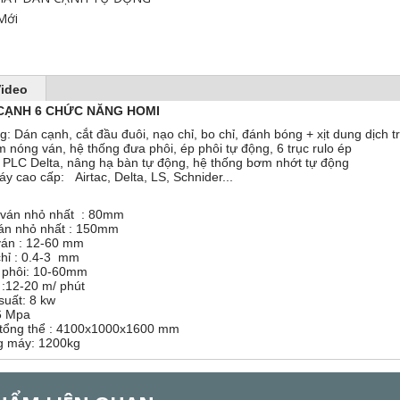
Mới
ideo
 CẠNH 6 CHỨC NĂNG HOMI
: Dán cạnh, cắt đầu đuôi, nạo chỉ, bo chỉ, đánh bóng + xịt dung dịch tr
 nóng ván, hệ thống đưa phôi, ép phôi tự động, 6 trục rulo ép
 PLC Delta, nâng hạ bàn tự động, hệ thống bơm nhớt tự động
áy cao cấp: Airtac, Delta, LS, Schnider...
 ván nhỏ nhất : 80mm
ván nhỏ nhất : 150mm
ván : 12-60 mm
chỉ : 0.4-3 mm
 phôi: 10-60mm
 :12-20 m/ phút
suất: 8 kw
.6 Mpa
 tổng thể : 4100x1000x1600 mm
g máy: 1200kg