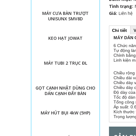
Tình trạng:
MÁY CƯA BÀN TRƯỢT
Giá:
Liên hệ
UNISUNX SMV8D
Chi tiết
(
V
H
t
KEO HẠT JOWAT
MÁY DÁN
a
b
6 Chức năng
o
h
Tự động làm
o
Chỉnh bằng
r
ạ
Linh kiện m
MÁY TUBI 2 TRỤC ĐL
t
đ
i
Chiều rộng
ộ
Chiều dài 
n
z
Chiều dày 
g
GỌT CẠNH NHẬT DÙNG CHO
Chiều dày 
)
Độ dày của
DÁN CẠNH ĐẨY BÀN
o
Tốc độ dán
Tổng công 
n
Áp suất: 0
Kích thước
MÁY HÚT BỤI 4kW (5HP)
Trọng lượn
t
a