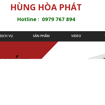
Jump to navigation
HÙNG HÒA PHÁT
Hotline : 0979 767 894
DỊCH VỤ
SẢN PHẨM
VIDEO