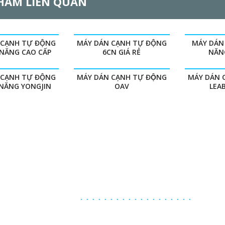
HẨM LIÊN QUAN
 CẠNH TỰ ĐỘNG
MÁY DÁN CẠNH TỰ ĐỘNG
MÁY DÁN
 NĂNG CAO CẤP
6CN GIÁ RẺ
NĂN
 CẠNH TỰ ĐỘNG
MÁY DÁN CẠNH TỰ ĐỘNG
MÁY DÁN 
 NĂNG YONGJIN
OAV
LEA