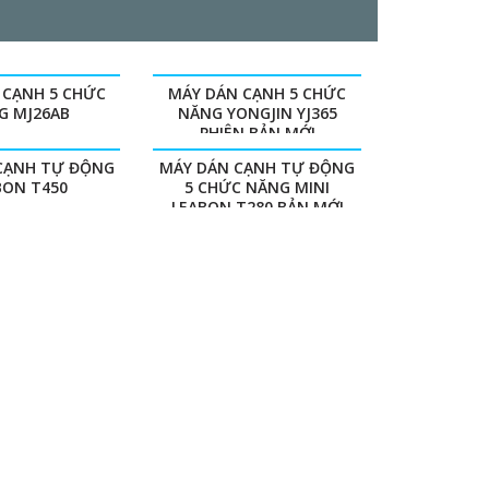
 CẠNH 5 CHỨC
MÁY DÁN CẠNH 5 CHỨC
G MJ26AB
NĂNG YONGJIN YJ365
PHIÊN BẢN MỚI
CẠNH TỰ ĐỘNG
MÁY DÁN CẠNH TỰ ĐỘNG
BON T450
5 CHỨC NĂNG MINI
LEABON T280 BẢN MỚI