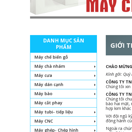
DANH MỤC SẢN
GIỚI 
PHẨM
Máy chế biến gỗ
Máy chà nhám
CHÀO MỪNG 
Kính gởi: Quý
Máy cưa
CÔNG TY T
Máy dán cạnh
Chúng tôi xin
Máy bào
CÔNG TY T
Chúng tôi ch
Máy cắt phay
bào hai mặt,
hợp kim khác 
Máy tubi- tiếp liệu
Với đội ngũ k
đồng hành cùn
Máy CNC
Ngoài ra chún
Máy ghép- Chép hình