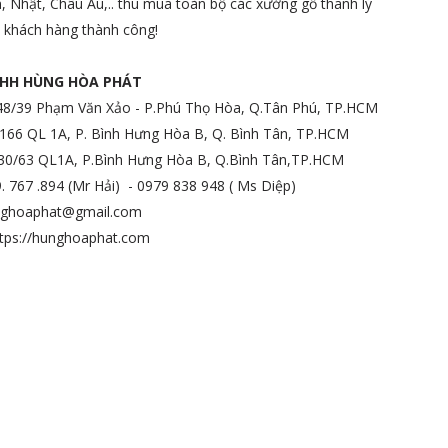
, Nhật, Châu Âu,.. thu mua toàn bộ các xưởng gỗ thanh lý
ý khách hàng thành công!
NHH HÙNG HÒA PHÁT
8/39 Phạm Văn Xảo - P.Phú Thọ Hòa, Q.Tân Phú, TP.HCM
166 QL 1A, P. Bình Hưng Hòa B, Q. Bình Tân, TP.HCM
330/63 QL1A, P.Bình Hưng Hòa B, Q.Bình Tân,TP.HCM
9. 767 .894 (Mr Hải) - 0979 838 948 ( Ms Diệp)
unghoaphat@gmail.com
ttps://hunghoaphat.com