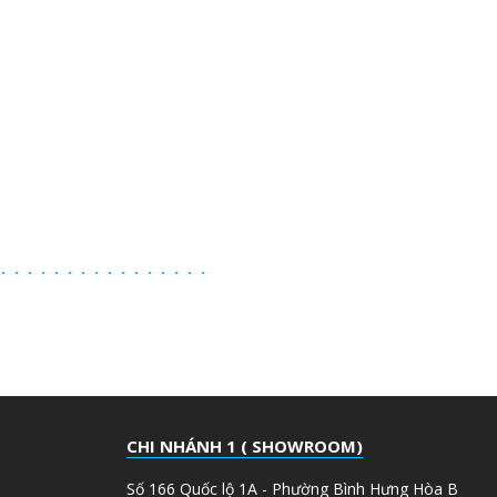
 CHÀ NHÁM
G
CHI NHÁNH 1 ( SHOWROOM)
Số 166 Quốc lộ 1A - Phường Bình Hưng Hòa B