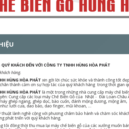
THIỆU
QUÝ KHÁCH ĐẾN VỚI CÔNG TY TNHH HÙNG HÒA PHÁT
 khách hàng.
NHH HÙNG HÒA PHÁT
xin gởi lời chúc sức khỏe và thành công tốt đẹ
 chân thành cảm ơn sự hợp tác của quý khách hàng trong thời gian q
NHH HÙNG HÒA PHÁT
là một trong những nhà cung cấp máy chế biến g
uyên: Cung cấp các loại máy Chế Biến Gỗ của Nhật - Đài Loan-Châu
 máy ghép ngang, ghép dọc, bào cuốn, đánh mộng dương, mộng âm, hệ
như: lưỡi cưa, dao bào, dao finger, mũi khoan, …
ỹ thuật lành nghề cộng với phương châm bảo hành và chăm sóc khách
g phát triển với quý khách hàng.
g tôi đồng thời thu mua lại máy chế biến gỗ của các xưởng muốn bán