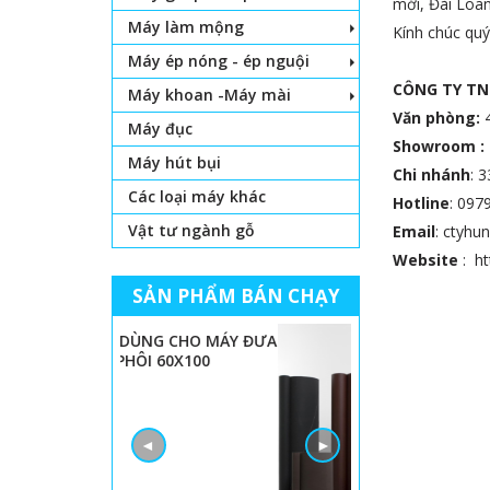
mới, Đài Loan
Máy làm mộng
Kính chúc qu
Máy ép nóng - ép nguội
CÔNG TY T
Máy khoan -Máy mài
Văn phòng:
4
Máy đục
Showroom :
Máy hút bụi
Chi nhánh
: 
Các loại máy khác
Hotline
: 097
Vật tư ngành gỗ
Email
: ctyh
Website
:
h
SẢN PHẨM BÁN CHẠY
 LỌNG CHỈ
BÁNH XE DÙNG CHO MÁY ĐƯA
PHÔI 60X100
◄
►