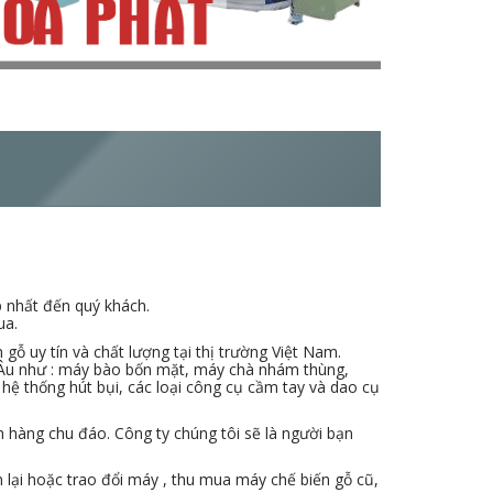
m
k
i
ế
m
p nhất đến quý khách.
ua.
ỗ uy tín và chất lượng tại thị trường Việt Nam.
 Âu như : máy bào bốn mặt, máy chà nhám thùng,
 thống hút bụi, các loại công cụ cầm tay và dao cụ
 hàng chu đáo. Công ty chúng tôi sẽ là người bạn
 lại hoặc trao đổi máy , thu mua máy chế biến gỗ cũ,