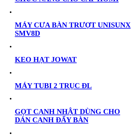
MÁY CƯA BÀN TRƯỢT UNISUNX
SMV8D
KEO HẠT JOWAT
MÁY TUBI 2 TRỤC ĐL
GỌT CẠNH NHẬT DÙNG CHO
DÁN CẠNH ĐẨY BÀN