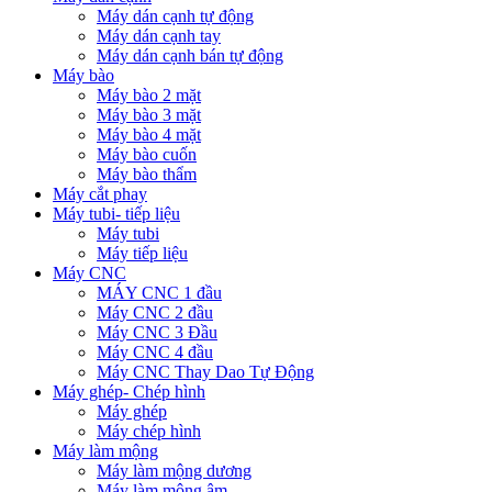
Máy dán cạnh tự động
Máy dán cạnh tay
Máy dán cạnh bán tự động
Máy bào
Máy bào 2 mặt
Máy bào 3 mặt
Máy bào 4 mặt
Máy bào cuốn
Máy bào thẩm
Máy cắt phay
Máy tubi- tiếp liệu
Máy tubi
Máy tiếp liệu
Máy CNC
MÁY CNC 1 đầu
Máy CNC 2 đầu
Máy CNC 3 Đầu
Máy CNC 4 đầu
Máy CNC Thay Dao Tự Động
Máy ghép- Chép hình
Máy ghép
Máy chép hình
Máy làm mộng
Máy làm mộng dương
Máy làm mộng âm