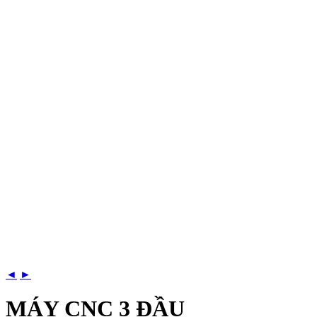
◄
►
MÁY CNC 3 ĐẦU