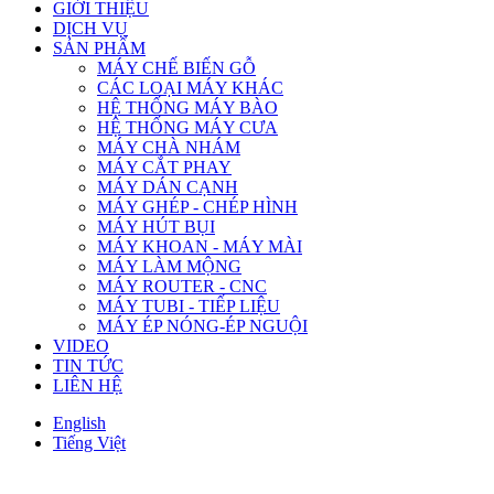
GIỚI THIỆU
DỊCH VỤ
SẢN PHẨM
MÁY CHẾ BIẾN GỖ
CÁC LOẠI MÁY KHÁC
HỆ THỐNG MÁY BÀO
HỆ THỐNG MÁY CƯA
MÁY CHÀ NHÁM
MÁY CẮT PHAY
MÁY DÁN CẠNH
MÁY GHÉP - CHÉP HÌNH
MÁY HÚT BỤI
MÁY KHOAN - MÁY MÀI
MÁY LÀM MỘNG
MÁY ROUTER - CNC
MÁY TUBI - TIẾP LIỆU
MÁY ÉP NÓNG-ÉP NGUỘI
VIDEO
TIN TỨC
LIÊN HỆ
English
Tiếng Việt