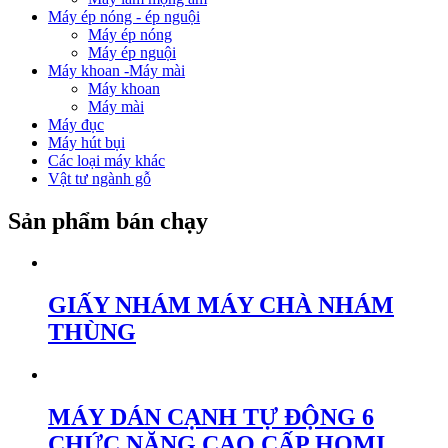
Máy ép nóng - ép nguội
Máy ép nóng
Máy ép nguội
Máy khoan -Máy mài
Máy khoan
Máy mài
Máy đục
Máy hút bụi
Các loại máy khác
Vật tư ngành gỗ
Sản phẩm bán chạy
GIẤY NHÁM MÁY CHÀ NHÁM
THÙNG
MÁY DÁN CẠNH TỰ ĐỘNG 6
CHỨC NĂNG CAO CẤP HOMI