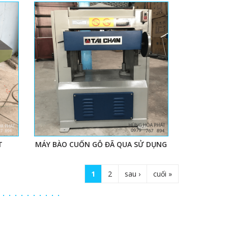
T
MÁY BÀO CUỐN GỖ ĐÃ QUA SỬ DỤNG
1
2
sau ›
cuối »