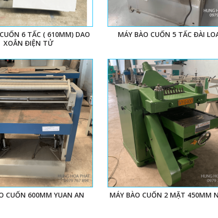
CUỐN 6 TẤC ( 610MM) DAO
MÁY BÀO CUỐN 5 TẤC ĐÀI LO
XOẮN ĐIỆN TỬ
 CHÀ NHÁM
G
̀O CUỐN 600MM YUAN AN
MÁY BÀO CUỐN 2 MẶT 450MM 