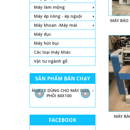
Máy làm mộng
Máy ép nóng - ép nguội
MÁY BÀO 
Máy khoan -Máy mài
Máy đục
Máy hút bụi
Các loại máy khác
Vật tư ngành gỗ
SẢN PHẨM BÁN CHẠY
 LỌNG CHỈ
BÁNH XE DÙNG CHO MÁY ĐƯA
GIẤY NHÁM MÁY
◄
►
PHÔI 60X100
THÙN
MÁY BA
FACEBOOK