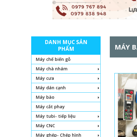
DANH MỤC SẢN
MÁY 
PHẨM
Máy chế biến gỗ
Máy chà nhám
Máy cưa
T
Máy dán cạnh
r
Máy bào
a
Máy cắt phay
Máy tubi- tiếp liệu
n
Máy CNC
g
Máy ghép- Chép hình