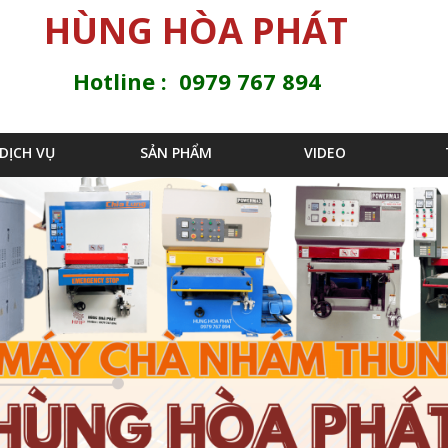
Jump to navigation
HÙNG HÒA PHÁT
Hotline : 0979 767 894
DỊCH VỤ
SẢN PHẨM
VIDEO