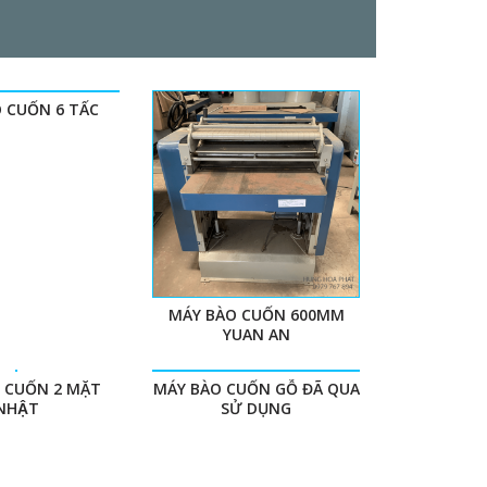
O CUỐN 6 TẤC
MÁY BÀO CUỐN 600MM
YUAN AN
O CUỐN 2 MẶT
MÁY BÀO CUỐN GỖ ĐÃ QUA
NHẬT
SỬ DỤNG