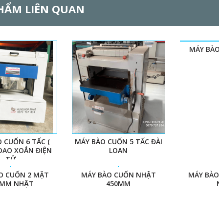
HẨM LIÊN QUAN
MÁY BÀ
 CUỐN 6 TẤC (
MÁY BÀO CUỐN 5 TẤC ĐÀI
DAO XOẮN ĐIỆN
LOAN
TỬ
̀O CUỐN 2 MẶT
MÁY BÀO CUỐN NHẬT
MÁY BÀ
0MM NHẬT
450MM