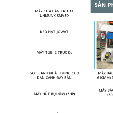
SẢN P
MÁY CƯA BÀN TRƯỢT
UNISUNX SMV8D
KEO HẠT JOWAT
MÁY TUBI 2 TRỤC ĐL
MÁY BÀO
GỌT CẠNH NHẬT DÙNG CHO
610MM) 
DÁN CẠNH ĐẨY BÀN
MÁY BA
MÁY HÚT BỤI 4kW (5HP)
45