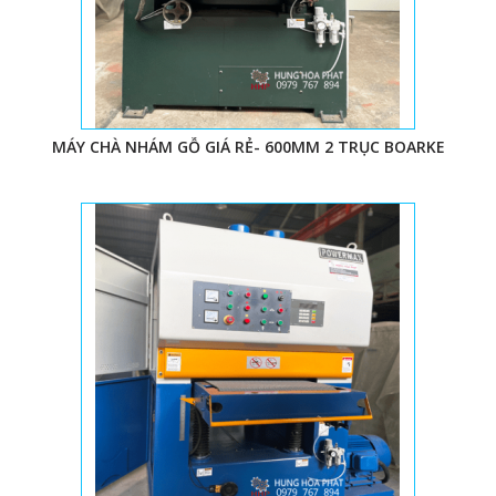
2. PHÂN LOẠI MÁY
Dựa vào số lượng trục: chà nhám thùng 1 trục, 2 trục, 3
trục
Dựa vào đường kính trục+ công suất máy: nhám thùng
tải nặng, tải nhẹ, tải trung
MÁY CHÀ NHÁM GỖ GIÁ RẺ- 600MM 2 TRỤC BOARKE
Từ đó, ta có máy chà nhám thùng 600mm 2 trục tải
nặng; chà nhám thùng 6 tấc 2 trục tải trung…
3. CHỨC NĂNG MÁY NHÁM THÙNG
Máy có thể chà tốt các sản phẩm gỗ tấm hoặc các chi
tiết gỗ dưới 600mm. Chiều cao hoạt đông thường từ
125-127mm, đối với máy tải nặng chân dài thì có thể cao
hơn. Các sản phẩm sau khi bào gỗ cần chà nhám cho
láng mịn mới đưa vào sơn. Thiết bị chà nhám được ứng
dụng rộng rãi trong các xưởng sản xuất nội thất gỗ,
như bàn ghế, chân tủ…