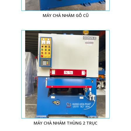
4. GIÁ MÁY CHÀ NHÁM THÙNG 6 TẤC LÀ BAO
MÁY CHÀ NHÁM GỖ CŨ
NHIÊU?
Hiện nay, máy mới Đài Loan khá cao nên đa phần
những công ty lớn đủ tài chính sử dụng. Máy qua sử
dụng giá chỉ bằng 1/3 -2/3 nhưng vẫn đảm bảo chất
lượng, ổn định lâu dài. Giá cả máy móc còn tùy thuộc rất
nhiều vào nhà cung cấp cũng như độ tân trang, đời
máy. Giá máy có thể dao động vài triệu là chuyện hết
sức bình thường, quan trọng là chúng ta phải biết được
mức giá đó có đáng để bỏ ra hay không. Đời máy, độ
hiện đại, độ êm, chuẩn xác và quan trọng là chế độ bảo
hành, thời gian thực hiện bảo hành ra sao.
MÁY CHÀ NHÁM THÙNG 2 TRỤC