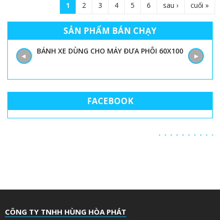
1
2
3
4
5
6
sau ›
cuối »
T
r
SẢN PHẨM BÁN CHẠY
a
BÁNH XE DÙNG CHO MÁY ĐƯA PHÔI 60X100
◄
►
n
g
FACEBOOK
CÔNG TY TNHH HÙNG HÒA PHÁT