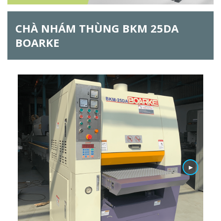
ẫ
CHÀ NHÁM THÙNG BKM 25DA
u
BOARKE
t
ì
m
k
i
ế
m
►