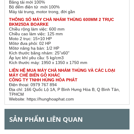
Băng tải mới 100%
r
ạ
Bộ đếm điện tử mới 100%
t
Máy tải trung, motor trong, đời gần
đ
i
ộ
THÔNG SỐ MÁY CHÀ NHÁM THÙNG 600MM 2 TRỤC
n
BKM25DA BOARKE
z
g
Chiều rộng làm việc: 600 mm
)
Chiều cao làm việc: 125 mm
Moto 2 trục: 15+10 HP
o
Môtơ đưa phôi: 02 HP
Môtơ nâng hạ bàn: 1/2 HP
n
Kích thước băng nhám: 25"x60"
Áp lực khí yêu cầu: 5 kg/cm3
Kích thước máy: 1950 x 1350 x 1750 mm
t
LIÊN HỆ MUA MÁY CHÀ NHÁM THÙNG VÀ CÁC LOẠI
a
MÁY CHẾ BIẾN GỖ KHÁC
CÔNG TY TNHH HÙNG HÒA PHÁT
Điện thoại: 0979 767 894
l
Địa chỉ: 166 Quốc Lộ 1A, P Bình Hưng Hòa B, Q Bình Tân,
TPHCM
G
Website: https://hunghoaphat.com
SẢN PHẨM LIÊN QUAN