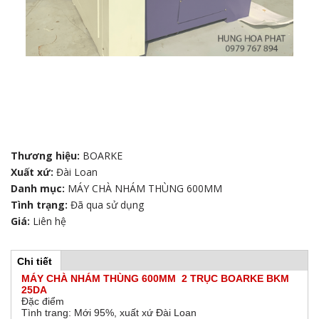
Thương hiệu:
BOARKE
Xuất xứ:
Đài Loan
Danh mục:
MÁY CHÀ NHÁM THÙNG 600MM
Tình trạng:
Đã qua sử dụng
Giá:
Liên hệ
Chi tiết
(
H
t
MÁY CHÀ NHÁM THÙNG 600MM 2 TRỤC BOARKE BKM
a
25DA
b
o
Đặc điểm
h
Tình trang: Mới 95%, xuất xứ Đài Loan
o