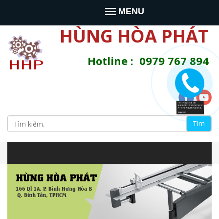
Jump to navigation
MENU
HÙNG HÒA PHÁT
Hotline : 0979 767 894
T
ì
B
m
s
i
i
t
e
ể
n
à
u
y
m