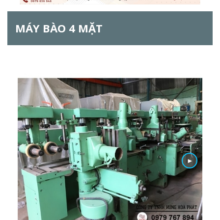
ẫ
MÁY BÀO 4 MẶT
u
t
ì
m
k
i
ế
►
m