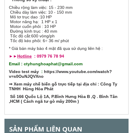
o
r
ạ
Chiều rộng làm việc: 15 - 230 mm
t
Chiều dày làm việc: 10 - 150 mm
đ
i
Mô tơ trục dao :10 HP
ộ
Motor nâng hạ: 1 HP x 1
n
Motor cuốn phôi : 10 HP
z
g
Đường kính trục : 40 mm
)
Tốc độ cắt:600 vòng/ph
o
Tốc độ kéo phôi: 6÷ 36 m/ phút
* Giá bán máy bào 4 mặt đã qua sử dụng liên hệ :
n
►►
Hotline
: 0979 76 78 94
t
Email : ctyhunghoaphat@gmail.com
Video test máy
:
https://www.youtube.com/watch?
a
v=s0OuNJQVXno
⇒
Xem máy chế biến gỗ trực tiếp tại địa chỉ : Công Ty
l
TNHH Hùng Hòa Phát
Số 166 Quốc Lộ 1A, P.Bình Hưng Hòa B ,Q . Bình Tân
G
,HCM ( Cách ngã tư gò mây 200m )
SẢN PHẨM LIÊN QUAN