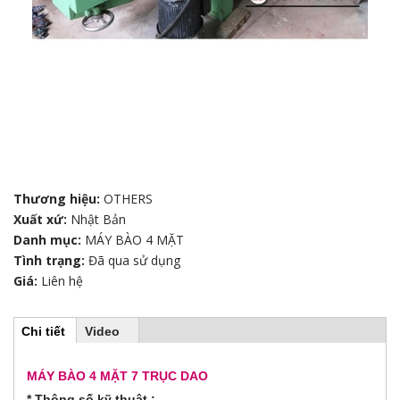
Thương hiệu:
OTHERS
Xuất xứ:
Nhật Bản
Danh mục:
MÁY BÀO 4 MẶT
Tình trạng:
Đã qua sử dụng
Giá:
Liên hệ
Chi tiết
(
Video
H
t
a
b
MÁY BÀO 4 MẶT 7 TRỤC DAO
o
h
* Thông số kỹ thuật :