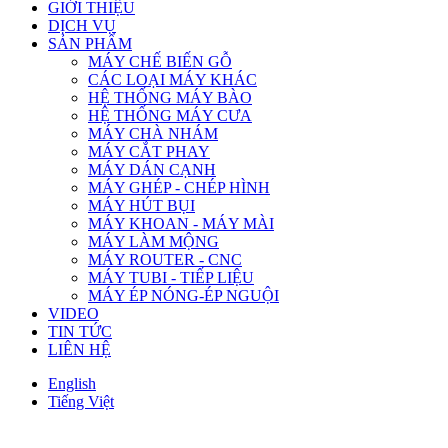
GIỚI THIỆU
DỊCH VỤ
SẢN PHẨM
MÁY CHẾ BIẾN GỖ
CÁC LOẠI MÁY KHÁC
HỆ THỐNG MÁY BÀO
HỆ THỐNG MÁY CƯA
MÁY CHÀ NHÁM
MÁY CẮT PHAY
MÁY DÁN CẠNH
MÁY GHÉP - CHÉP HÌNH
MÁY HÚT BỤI
MÁY KHOAN - MÁY MÀI
MÁY LÀM MỘNG
MÁY ROUTER - CNC
MÁY TUBI - TIẾP LIỆU
MÁY ÉP NÓNG-ÉP NGUỘI
VIDEO
TIN TỨC
LIÊN HỆ
English
Tiếng Việt