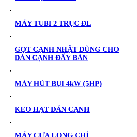
MÁY TUBI 2 TRỤC ĐL
GỌT CẠNH NHẬT DÙNG CHO
DÁN CẠNH ĐẨY BÀN
MÁY HÚT BỤI 4kW (5HP)
KEO HẠT DÁN CẠNH
MÁY CƯA LỌNG CHỈ