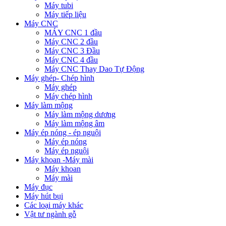
Máy tubi
Máy tiếp liệu
Máy CNC
MÁY CNC 1 đầu
Máy CNC 2 đầu
Máy CNC 3 Đầu
Máy CNC 4 đầu
Máy CNC Thay Dao Tự Động
Máy ghép- Chép hình
Máy ghép
Máy chép hình
Máy làm mộng
Máy làm mộng dương
Máy làm mộng âm
Máy ép nóng - ép nguội
Máy ép nóng
Máy ép nguội
Máy khoan -Máy mài
Máy khoan
Máy mài
Máy đục
Máy hút bụi
Các loại máy khác
Vật tư ngành gỗ