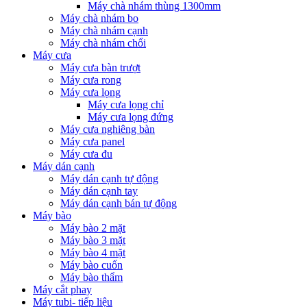
Máy chà nhám thùng 1300mm
Máy chà nhám bo
Máy chà nhám cạnh
Máy chà nhám chổi
Máy cưa
Máy cưa bàn trượt
Máy cưa rong
Máy cưa lọng
Máy cưa lọng chỉ
Máy cưa lọng đứng
Máy cưa nghiêng bàn
Máy cưa panel
Máy cưa đu
Máy dán cạnh
Máy dán cạnh tự động
Máy dán cạnh tay
Máy dán cạnh bán tự động
Máy bào
Máy bào 2 mặt
Máy bào 3 mặt
Máy bào 4 mặt
Máy bào cuốn
Máy bào thẩm
Máy cắt phay
Máy tubi- tiếp liệu