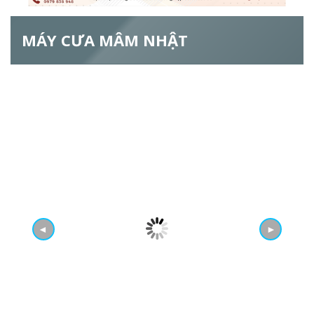
ẫ
MÁY CƯA MÂM NHẬT
u
t
ì
m
k
i
ế
◄
►
m