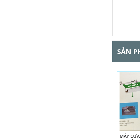
l
G
SẢN P
MÁY CƯA