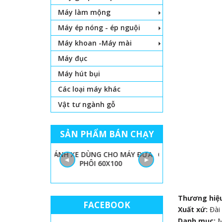
Máy làm mộng
Máy ép nóng - ép nguội
Máy khoan -Máy mài
Máy đục
Máy hút bụi
Các loại máy khác
Vật tư ngành gỗ
SẢN PHẨM BÁN CHẠY
 LỌNG CHỈ
BÁNH XE DÙNG CHO MÁY ĐƯA
GIẤY NHÁM MÁY
◄
►
PHÔI 60X100
THÙN
Thương hiệ
FACEBOOK
Xuất xứ:
Đài
Danh mục: