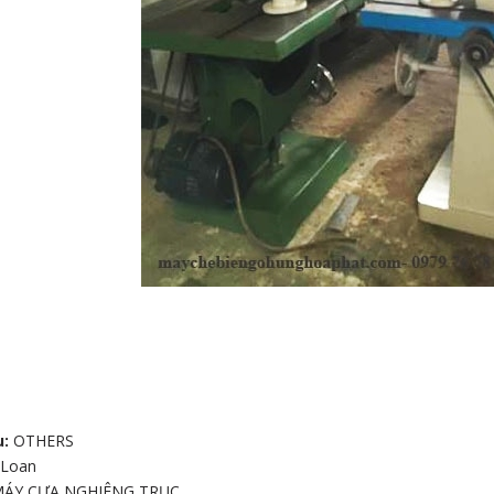
 CHÀ NHÁM
G
u:
OTHERS
 Loan
MÁY CƯA NGHIÊNG TRỤC