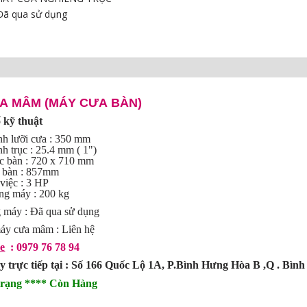
Đã qua sử dụng
A MÂM (MÁY CƯA BÀN)
 kỹ thuật
nh lưỡi cưa : 350 mm
h trục : 25.4 mm ( 1")
ớc bàn : 720 x 710 mm
o bàn : 857mm
việc : 3 HP
ợng máy : 200 kg
ng máy : Đã qua sử dụng
máy cưa mâm : Liên hệ
ne
: 0979 76 78 94
trực tiếp tại : Số 166 Quốc Lộ 1A, P.Bình Hưng Hòa B ,Q . Bìn
trạng **** Còn Hàng