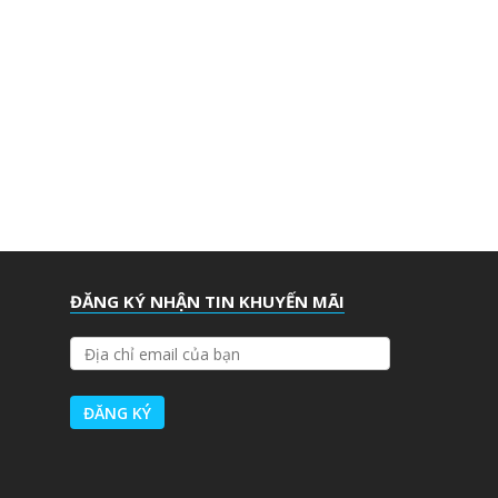
ĐĂNG KÝ NHẬN TIN KHUYẾN MÃI
Đ
Ị
A
C
H
Ỉ
E