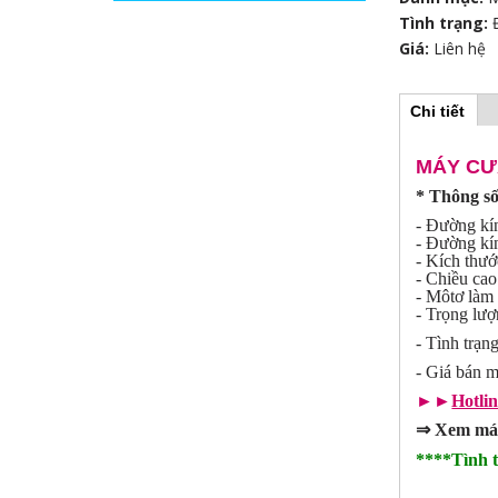
Tình trạng:
Giá:
Liên hệ
Chi tiết
(
H
t
a
b
MÁY CƯ
o
h
* Thông số
o
r
ạ
- Đường kí
t
- Đường kín
đ
i
- Kích thư
ộ
- Chiều ca
n
- Môtơ làm 
z
g
- Trọng lư
)
- Tình trạ
o
- Giá bán 
n
►►
Hotli
⇒
Xem máy 
t
****Tình 
a