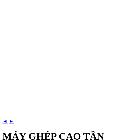
◄
►
MÁY GHÉP CAO TẦN