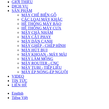
GIỚI THIỆU
DỊCH VỤ
SẢN PHẨM
MÁY CHẾ BIẾN GỖ
CÁC LOẠI MÁY KHÁC
HỆ THỐNG MÁY BÀO
HỆ THỐNG MÁY CƯA
MÁY CHÀ NHÁM
MÁY CẮT PHAY
MÁY DÁN CẠNH
MÁY GHÉP - CHÉP HÌNH
MÁY HÚT BỤI
MÁY KHOAN - MÁY MÀI
MÁY LÀM MỘNG
MÁY ROUTER - CNC
MÁY TUBI - TIẾP LIỆU
MÁY ÉP NÓNG-ÉP NGUỘI
VIDEO
TIN TỨC
LIÊN HỆ
English
Tiếng Việt