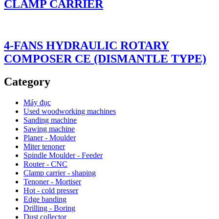
CLAMP CARRIER
4-FANS HYDRAULIC ROTARY
COMPOSER CE (DISMANTLE TYPE)
Category
Máy đục
Used woodworking machines
Sanding machine
Sawing machine
Planer - Moulder
Miter tenoner
Spindle Moulder - Feeder
Router - CNC
Clamp carrier - shaping
Tenoner - Mortiser
Hot - cold presser
Edge banding
Drilling - Boring
Dust collector