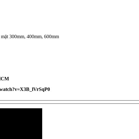
o 2 mặt 300mm, 400mm, 600mm
TPHCM
m/watch?v=X3B_lVrSqP0