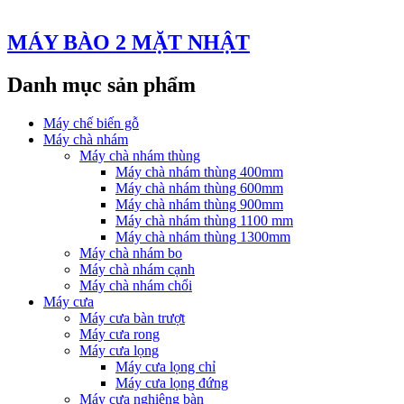
MÁY BÀO 2 MẶT NHẬT
Danh mục sản phẩm
Máy chế biến gỗ
Máy chà nhám
Máy chà nhám thùng
Máy chà nhám thùng 400mm
Máy chà nhám thùng 600mm
Máy chà nhám thùng 900mm
Máy chà nhám thùng 1100 mm
Máy chà nhám thùng 1300mm
Máy chà nhám bo
Máy chà nhám cạnh
Máy chà nhám chổi
Máy cưa
Máy cưa bàn trượt
Máy cưa rong
Máy cưa lọng
Máy cưa lọng chỉ
Máy cưa lọng đứng
Máy cưa nghiêng bàn