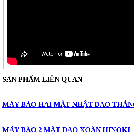
SẢN PHẨM LIÊN QUAN
MÁY BÀO HAI MẶT NHẬT DAO THẲN
MÁY BÀO 2 MẶT DAO XOẮN HINOKI