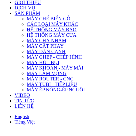
GIỚI THIỆU
DỊCH VỤ
SẢN PHẨM
MÁY CHẾ BIẾN GỖ
CÁC LOẠI MÁY KHÁC
HỆ THỐNG MÁY BÀO
HỆ THỐNG MÁY CƯA
MÁY CHÀ NHÁM
MÁY CẮT PHAY
MÁY DÁN CẠNH
MÁY GHÉP - CHÉP HÌNH
MÁY HÚT BỤI
MÁY KHOAN - MÁY MÀI
MÁY LÀM MỘNG
MÁY ROUTER - CNC
MÁY TUBI - TIẾP LIỆU
MÁY ÉP NÓNG-ÉP NGUỘI
VIDEO
TIN TỨC
LIÊN HỆ
English
Tiếng Việt