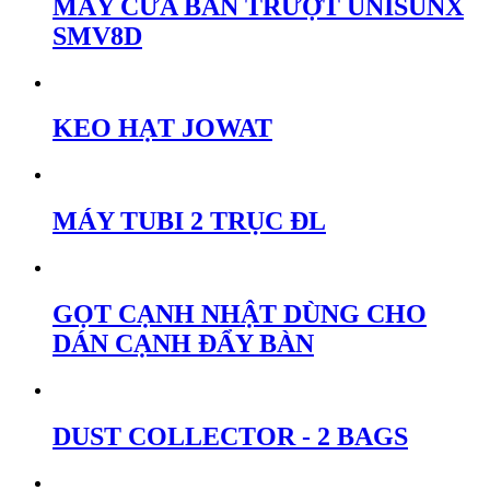
MÁY CƯA BÀN TRƯỢT UNISUNX
SMV8D
KEO HẠT JOWAT
MÁY TUBI 2 TRỤC ĐL
GỌT CẠNH NHẬT DÙNG CHO
DÁN CẠNH ĐẨY BÀN
DUST COLLECTOR - 2 BAGS