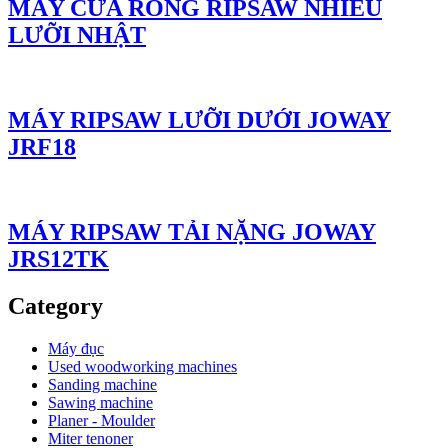
MÁY CƯA RONG RIPSAW NHIỀU
LƯỠI NHẬT
MÁY RIPSAW LƯỠI DƯỚI JOWAY
JRF18
MÁY RIPSAW TẢI NẶNG JOWAY
JRS12TK
Category
Máy đục
Used woodworking machines
Sanding machine
Sawing machine
Planer - Moulder
Miter tenoner