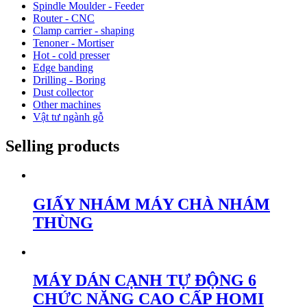
Spindle Moulder - Feeder
Router - CNC
Clamp carrier - shaping
Tenoner - Mortiser
Hot - cold presser
Edge banding
Drilling - Boring
Dust collector
Other machines
Vật tư ngành gỗ
Selling products
GIẤY NHÁM MÁY CHÀ NHÁM
THÙNG
MÁY DÁN CẠNH TỰ ĐỘNG 6
CHỨC NĂNG CAO CẤP HOMI