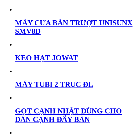
MÁY CƯA BÀN TRƯỢT UNISUNX
SMV8D
KEO HẠT JOWAT
MÁY TUBI 2 TRỤC ĐL
GỌT CẠNH NHẬT DÙNG CHO
DÁN CẠNH ĐẨY BÀN